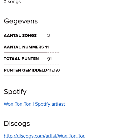
2 songs
Gegevens
aantal songs
2
aantal nummers 1
1
totaal punten
91
punten gemiddeld
45,50
Spotify
Won Ton Ton | Spotify artiest
Discogs
http://discogs.com/artist/Won Ton Ton