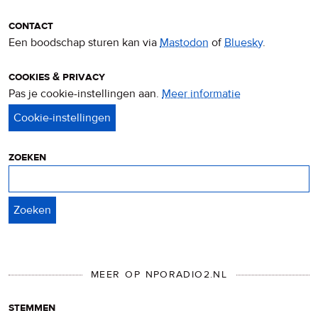
contact
Een boodschap sturen kan via
Mastodon
of
Bluesky
.
cookies & privacy
Pas je cookie-instellingen aan.
Meer informatie
over
privacy
&
cookies
zoeken
Zoeken
MEER OP NPORADIO2.NL
stemmen