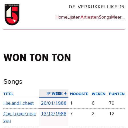
Overslaan
DE VERRUKKELIJKE 15
en
Hoofdnavigatie
Home
Lijsten
Artiesten
Songs
Meer
op
…
naar
de
de
sit
inhoud
en
gaan
op
npo
won ton ton
Songs
aflopend sorteren
1ᵉ week
titel
hoogste
weken
punten
I lie and I cheat
26/01/1988
1
6
79
Can I come near
13/12/1988
7
2
12
you