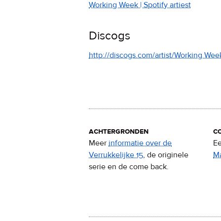
Working Week | Spotify artiest
Discogs
http://discogs.com/artist/Working Wee
achtergronden
c
Meer
informatie over de
Ee
Verrukkelijke 15
, de originele
M
serie en de come back.