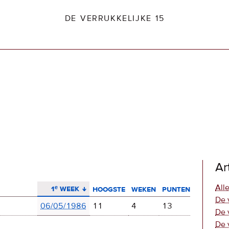
DE VERRUKKELIJKE 15
dio2.nl
Ar
aflopend sorteren
Alle
1ᵉ week
hoogste
weken
punten
De 
06/05/1986
11
4
13
De 
De 