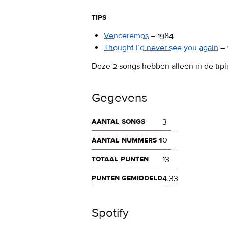
tips
Venceremos
–
1984
Thought I’d never see you again
–
Deze 2 songs hebben alleen in de tipli
Gegevens
aantal songs
3
aantal nummers 1
0
totaal punten
13
punten gemiddeld
4,33
Spotify