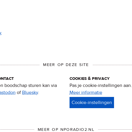
k
MEER OP DEZE SITE
ontact
cookies & privacy
n boodschap sturen kan via
Pas je cookie-instellingen aan.
astodon
of
Bluesky
.
Meer informatie
over
privacy
&
cookies
MEER OP NPORADIO2.NL