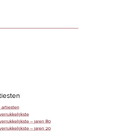
tiesten
 artiesten
verrukkelijkste
verrukkelijkste – jaren 80
verrukkelijkste – jaren 20