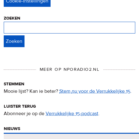
&
cookies
zoeken
Zoeken
MEER OP NPORADIO2.NL
stemmen
Mooie lijst? Kan ie beter?
Stem
nu
voor de Verrukkelijke 15
.
luister terug
Abonneer je op de
Verrukkelijke 15-podcast
.
nieuws
Het
Verrukkelijke 15-nieuws
op de NPO Radio 2-website.