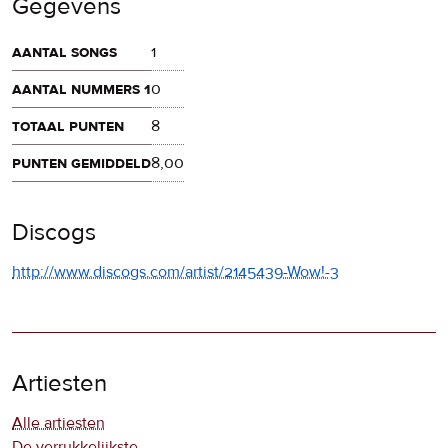
Gegevens
aantal songs
1
aantal nummers 1
0
totaal punten
8
punten gemiddeld
8,00
Discogs
http://www.discogs.com/artist/2145439-Wow!-3
Artiesten
Alle artiesten
De verrukkelijkste