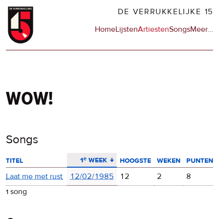
Overslaan
DE VERRUKKELIJKE 15
en
Hoofdnavigatie
Home
Lijsten
Artiesten
Songs
Meer
op
…
naar
de
de
sit
inhoud
en
gaan
op
npo
wow!
Songs
aflopend sorteren
1ᵉ week
titel
hoogste
weken
punten
Laat me met rust
12/02/1985
12
2
8
1 song