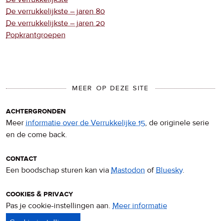
De verrukkelijkste – jaren 80
De verrukkelijkste – jaren 20
Popkrantgroepen
MEER OP DEZE SITE
achtergronden
Meer
informatie over de Verrukkelijke 15
, de originele serie
en de come back.
contact
Een boodschap sturen kan via
Mastodon
of
Bluesky
.
cookies & privacy
Pas je cookie-instellingen aan.
Meer informatie
over
privacy