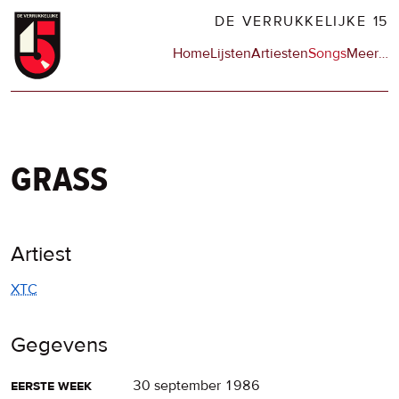
Overslaan
DE VERRUKKELIJKE 15
en
Hoofdnavigatie
Home
Lijsten
Artiesten
Songs
Meer
op
…
naar
de
de
sit
inhoud
en
gaan
op
npo
grass
Artiest
XTC
Gegevens
eerste week
30 september 1986