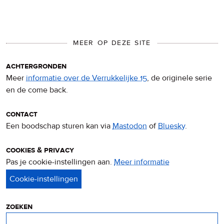
MEER OP DEZE SITE
achtergronden
Meer
informatie over de Verrukkelijke 15
, de originele serie
en de come back.
contact
Een boodschap sturen kan via
Mastodon
of
Bluesky
.
cookies & privacy
Pas je cookie-instellingen aan.
Meer informatie
over
privacy
&
cookies
zoeken
Zoeken