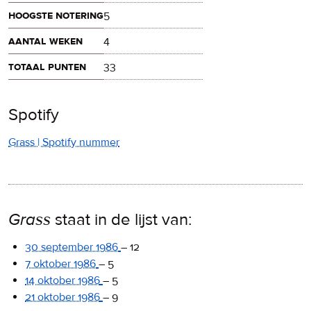
hoogste notering
5
aantal weken
4
totaal punten
33
Spotify
Grass | Spotify nummer
Grass
staat in de lijst van:
30 september 1986
–
12
7 oktober 1986
–
5
14 oktober 1986
–
5
21 oktober 1986
–
9