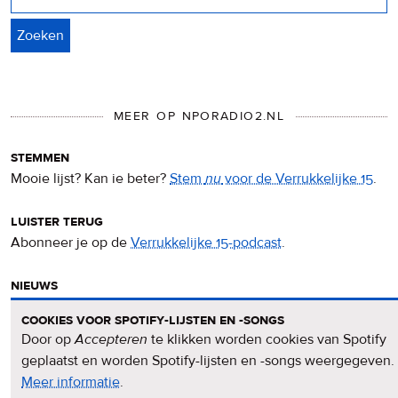
MEER OP NPORADIO2.NL
stemmen
Mooie lijst? Kan ie beter?
Stem
nu
voor de Verrukkelijke 15
.
luister terug
Abonneer je op de
Verrukkelijke 15-podcast
.
nieuws
Het
Verrukkelijke 15-nieuws
op de NPO Radio 2-website.
cookies voor spotify-lijsten en -songs
Door op
Accepteren
te klikken worden cookies van Spotify
nieuwsbrief
geplaatst en worden Spotify-lijsten en -songs weergegeven.
Meld je aan voor de
Verrukkelijke 15-nieuwsbrief
.
Meer informatie
over
.