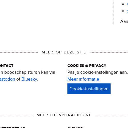
Aan
MEER OP DEZE SITE
ontact
cookies & privacy
n boodschap sturen kan via
Pas je cookie-instellingen aan.
astodon
of
Bluesky
.
Meer informatie
over
privacy
&
cookies
MEER OP NPORADIO2.NL