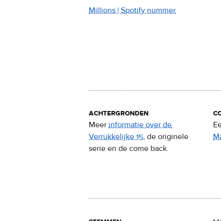
Millions | Spotify nummer
achtergronden
c
Meer
informatie over de
Ee
Verrukkelijke 15
, de originele
M
serie en de come back.