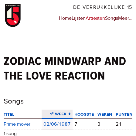
Overslaan
DE VERRUKKELIJKE 15
en
Hoofdnavigatie
Home
Lijsten
Artiesten
Songs
Meer
op
…
naar
de
de
sit
inhoud
en
gaan
op
npo
zodiac mindwarp and
the love reaction
Songs
aflopend sorteren
1ᵉ week
titel
hoogste
weken
punten
Prime mover
02/06/1987
7
3
21
1 song