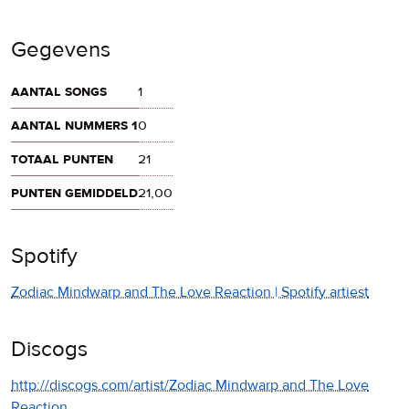
Gegevens
aantal songs
1
aantal nummers 1
0
totaal punten
21
punten gemiddeld
21,00
Spotify
Zodiac Mindwarp and The Love Reaction | Spotify artiest
Discogs
http://discogs.com/artist/Zodiac Mindwarp and The Love
Reaction