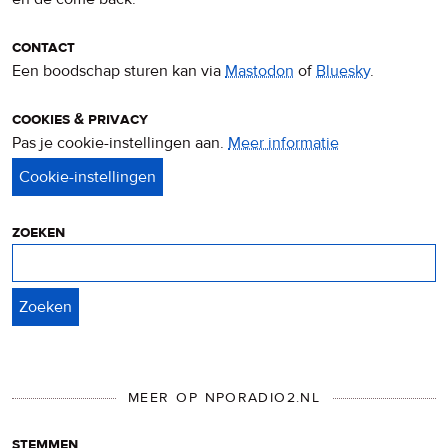
contact
Een boodschap sturen kan via
Mastodon
of
Bluesky
.
cookies & privacy
Pas je cookie-instellingen aan.
Meer informatie
over
privacy
&
cookies
zoeken
Zoeken
MEER OP NPORADIO2.NL
stemmen