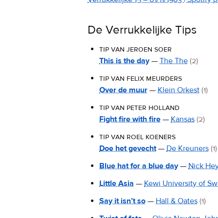
De Verrukkelijke Tips
tip van jeroen soer
This is the day
—
The The
(2)
tip van felix meurders
Over de muur
—
Klein Orkest
(1)
tip van peter holland
Fight fire with fire
—
Kansas
(2)
tip van roel koeners
Doe het gevecht
—
De Kreuners
(1)
Blue hat for a blue day
—
Nick He
Little Asia
—
Kewi University of Sw
Say it isn’t so
—
Hall & Oates
(1)