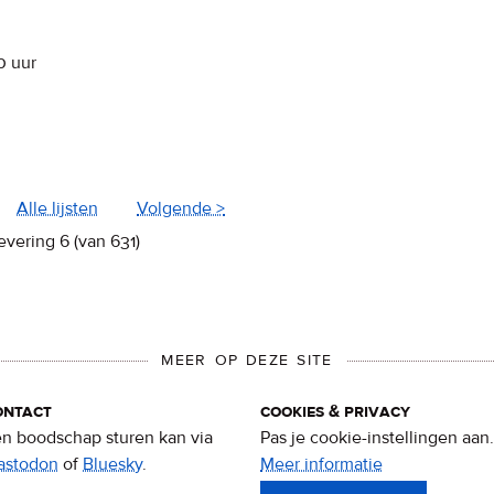
0
uur
Alle lijsten
Volgende >
evering 6 (van 631)
MEER OP DEZE SITE
ontact
cookies & privacy
n boodschap sturen kan via
Pas je cookie-instellingen aan.
astodon
of
Bluesky
.
Meer informatie
over
privacy