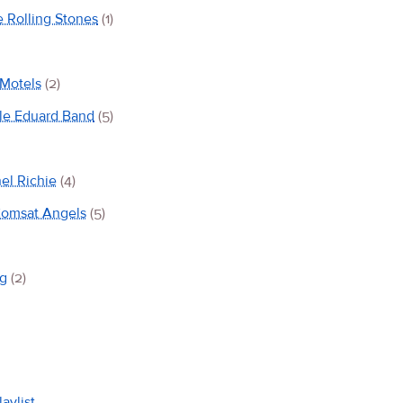
 Rolling Stones
(1)
Motels
(2)
le Eduard Band
(5)
el Richie
(4)
omsat Angels
(5)
g
(2)
laylist