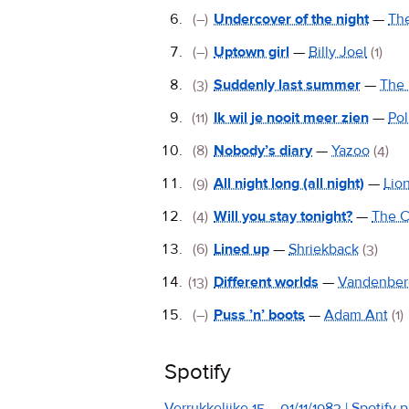
(–)
Undercover of the night
—
The
(–)
Uptown girl
—
Billy Joel
(1)
(3)
Suddenly last summer
—
The 
(11)
Ik wil je nooit meer zien
—
Pol
(8)
Nobody’s diary
—
Yazoo
(4)
(9)
All night long (all night)
—
Lion
(4)
Will you stay tonight?
—
The C
(6)
Lined up
—
Shriekback
(3)
(13)
Different worlds
—
Vandenber
(–)
Puss ’n’ boots
—
Adam Ant
(1)
Spotify
Verrukkelijke 15 – 01/11/1983 | Spotify p