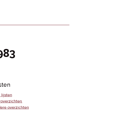
1983
jsten
 lijsten
roverzichten
ere overzichten