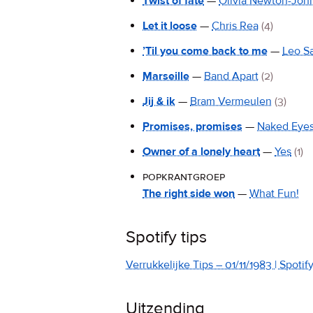
Twist of fate
—
Olivia Newton-Joh
Let it loose
—
Chris Rea
(4)
’Til you come back to me
—
Leo S
Marseille
—
Band Apart
(2)
Jij & ik
—
Bram Vermeulen
(3)
Promises, promises
—
Naked Eye
Owner of a lonely heart
—
Yes
(1)
popkrantgroep
The right side won
—
What Fun!
Spotify tips
Verrukkelijke Tips – 01/11/1983 | Spotify
Uitzending