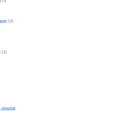
n
(1)
ayer
(2)
s
(3)
 playlist