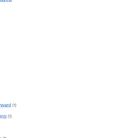
yward
(1)
ing
(1)