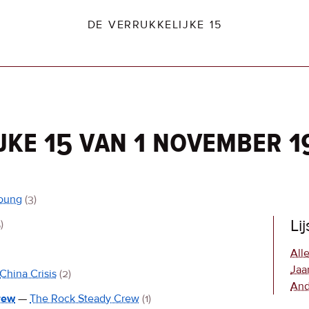
DE VERRUKKELIJKE 15
jke 15 van 1 november 
dio2.nl
Young
(3)
Li
)
Alle
Jaa
China Crisis
(2)
And
rew
—
The Rock Steady Crew
(1)