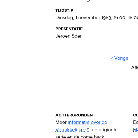
tijdstip
dinsdag, 1 november 1983
,
16:00
–
18:0
presentatie
Jeroen Soer
< Vorige
Afl
achtergronden
c
Meer
informatie over de
Ee
Verrukkelijke 15
, de originele
M
serie en de come back.