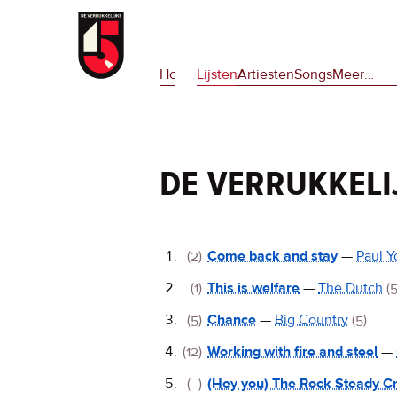
Overslaan
en
Hoofdnavigatie
naar
Home
Lijsten
Artiesten
Songs
Meer
op
…
de
deze
inhoud
site
gaan
en
op
de verrukkeli
npora
De
(2)
Come back and stay
—
Paul 
Verrukkelijke
(1)
This is welfare
—
The Dutch
(5
15
(5)
Chance
—
Big Country
(5)
(12)
Working with fire and steel
—
(–)
(Hey you) The Rock Steady C