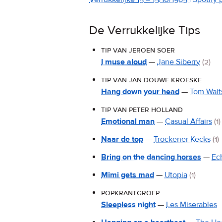
De Verrukkelijke Tips
tip van jeroen soer
I muse aloud
—
Jane Siberry
(2)
tip van jan douwe kroeske
Hang down your head
—
Tom Wait
tip van peter holland
Emotional man
—
Casual Affairs
(1)
Naar de top
—
Tröckener Kecks
(1)
Bring on the dancing horses
—
Ec
Mimi gets mad
—
Utopia
(1)
popkrantgroep
Sleepless night
—
Les Miserables