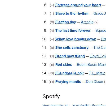
(–)
Fortress around your heart
—
(–)
Slave to the rhythm
—
Grace 
(8)
Election day
—
Arcadia
(2)
(9)
The last time forever
—
Sque
(–)
When love breaks down
—
Pr
(4)
She sells sanctuary
—
The Cul
(7)
Brand new friend
—
Lloyd Co
(11)
Red skies
—
Boom Boom Manc
(10)
Elle adore le noir
—
T.C. Matic
(13)
Praying mantis
—
Don Dixon
(
Spotify
Verrukkelijke 15 – 15/10/1985 | Spotify p