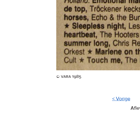
© vara 1985
< Vorige
Afle