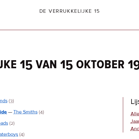
DE VERRUKKELIJKE 15
jke 15 van 15 oktober 1
dio2.nl
Li
inds
(3)
side
—
The Smiths
(4)
Alle
Jaa
eads
(2)
And
aterboys
(4)