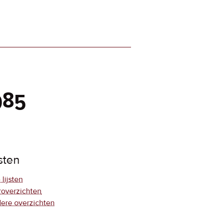
985
jsten
 lijsten
roverzichten
ere overzichten