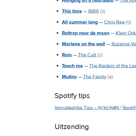
Hanging on a heartbeat
—
The Ho
This time
—
INXS
(2)
All summer long
—
Chris Rea
(5)
Roltrap naar de maan
—
Klein Ork
Marlene on the wall
—
Suzanne V
Rain
—
The Cult
(2)
Touch me
—
The Raiders of the La
Mutiny
—
The Family
(4)
Spotify tips
Verrukkelijke Tips – 15/10/1985 | Spotify
Uitzending