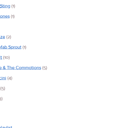
Sting
(1)
Jones
(1)
eze
(2)
efab Sprout
(1)
t
(10)
le & The Commotions
(5)
ini
(4)
(5)
3)
laylist