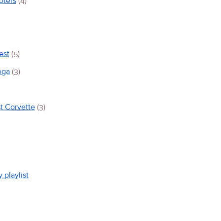
oters
(4)
est
(5)
ega
(3)
st Corvette
(3)
 playlist