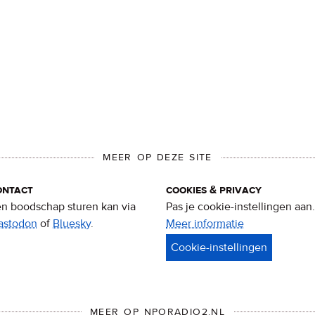
MEER OP DEZE SITE
ontact
cookies & privacy
n boodschap sturen kan via
Pas je cookie-instellingen aan.
astodon
of
Bluesky
.
Meer informatie
over
privacy
&
cookies
MEER OP NPORADIO2.NL