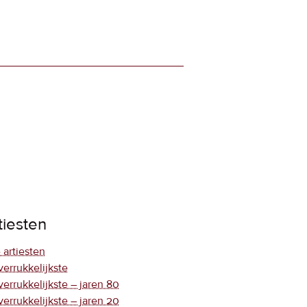
tiesten
 artiesten
verrukkelijkste
verrukkelijkste – jaren 80
verrukkelijkste – jaren 20