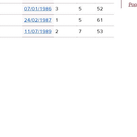
Pop
07/01/1986
3
5
52
24/02/1987
1
5
61
11/07/1989
2
7
53