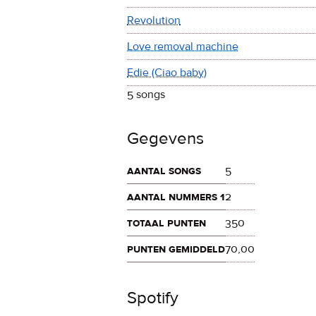
Revolution
Love removal machine
Edie
(Ciao baby)
5 songs
Gegevens
aantal songs
5
aantal nummers 1
2
totaal punten
350
punten gemiddeld
70,00
Spotify