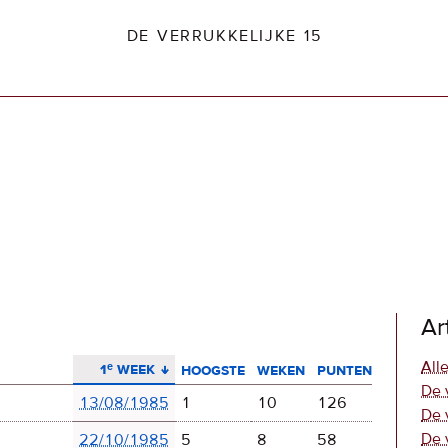
DE VERRUKKELIJKE 15
dio2.nl
Ar
aflopend sorteren
Alle
1ᵉ week
hoogste
weken
punten
De 
13/08/1985
1
10
126
De 
De 
22/10/1985
5
8
58