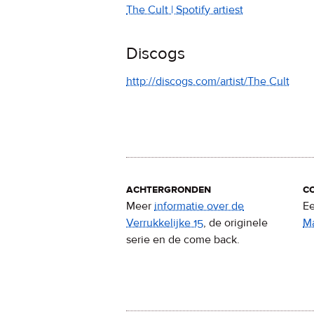
The Cult | Spotify artiest
Discogs
http://discogs.com/artist/The Cult
achtergronden
c
Meer
informatie over de
Ee
Verrukkelijke 15
, de originele
M
serie en de come back.