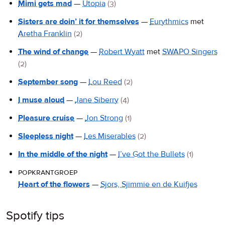
Mimi gets mad
—
Utopia
(3)
Sisters are doin’ it for themselves
—
Eurythmics
met
Aretha Franklin
(2)
The wind of change
—
Robert Wyatt
met
SWAPO Singers
(2)
September song
—
Lou Reed
(2)
I muse aloud
—
Jane Siberry
(4)
Pleasure cruise
—
Jon Strong
(1)
Sleepless night
—
Les Miserables
(2)
In the middle of the night
—
I’ve Got the Bullets
(1)
popkrantgroep
Heart of the flowers
—
Sjors, Sjimmie en de Kuifjes
Spotify tips