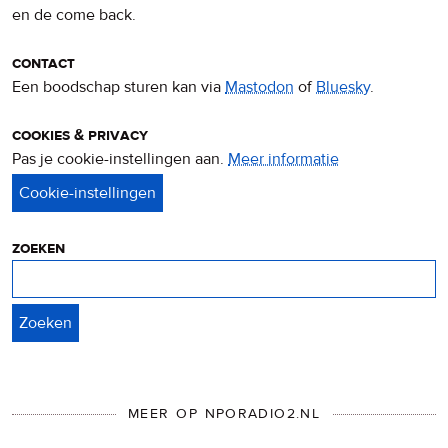
en de come back.
contact
Een boodschap sturen kan via
Mastodon
of
Bluesky
.
cookies & privacy
Pas je cookie-instellingen aan.
Meer informatie
over
privacy
&
cookies
zoeken
Zoeken
MEER OP NPORADIO2.NL