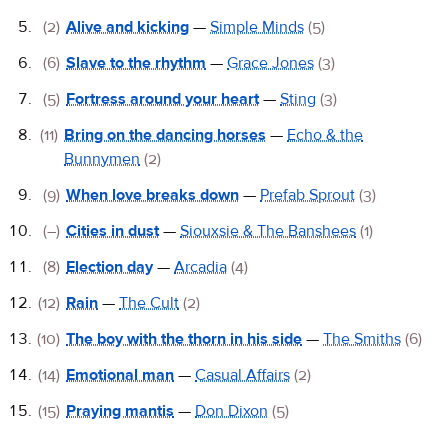
(2)
Alive and kicking
—
Simple Minds
(5)
(6)
Slave to the rhythm
—
Grace Jones
(3)
(5)
Fortress around your heart
—
Sting
(3)
(11)
Bring on the dancing horses
—
Echo & the
Bunnymen
(2)
(9)
When love breaks down
—
Prefab Sprout
(3)
(–)
Cities in dust
—
Siouxsie & The Banshees
(1)
(8)
Election day
—
Arcadia
(4)
(12)
Rain
—
The Cult
(2)
(10)
The boy with the thorn in his side
—
The Smiths
(6)
(14)
Emotional man
—
Casual Affairs
(2)
(15)
Praying mantis
—
Don Dixon
(5)