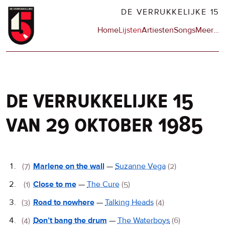
Overslaan
DE VERRUKKELIJKE 15
en
Hoofdnavigatie
Home
Lijsten
Artiesten
Songs
Meer
op
…
naar
de
de
sit
inhoud
en
gaan
op
npo
de verrukkelijke 15
van 29 oktober 1985
De
(7)
Marlene on the wall
—
Suzanne Vega
(2)
Verrukkelijke
(1)
Close to me
—
The Cure
(5)
15
(3)
Road to nowhere
—
Talking Heads
(4)
(4)
Don’t bang the drum
—
The Waterboys
(6)