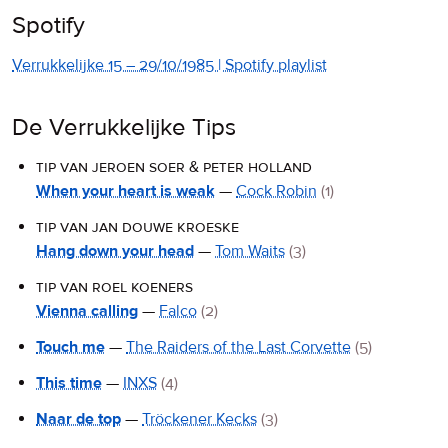
Spotify
Verrukkelijke 15 – 29/10/1985 | Spotify playlist
De Verrukkelijke Tips
tip van jeroen soer & peter holland
When your heart is weak
—
Cock Robin
(1)
tip van jan douwe kroeske
Hang down your head
—
Tom Waits
(3)
tip van roel koeners
Vienna calling
—
Falco
(2)
Touch me
—
The Raiders of the Last Corvette
(5)
This time
—
INXS
(4)
Naar de top
—
Tröckener Kecks
(3)