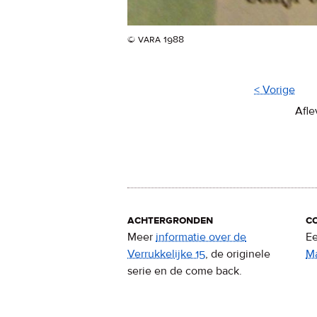
© vara 1988
< Vorige
Afle
achtergronden
c
Meer
informatie over de
Ee
Verrukkelijke 15
, de originele
M
serie en de come back.