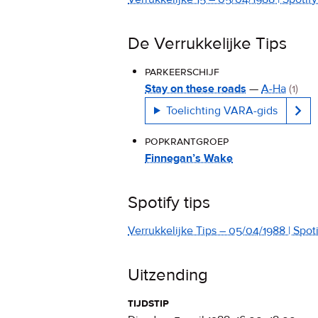
De Verrukkelijke Tips
parkeerschijf
Stay on these roads
—
A-Ha
(1)
Toelichting VARA-gids
popkrantgroep
Finnegan’s Wake
Spotify tips
Verrukkelijke Tips – 05/04/1988 | Spotif
Uitzending
tijdstip