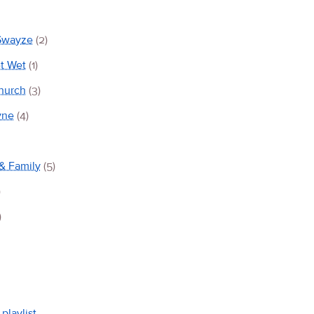
 Swayze
(2)
t Wet
(1)
hurch
(3)
yne
(4)
& Family
(5)
)
)
playlist