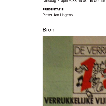
dinsdag, 5 april 1988
,
16:00
–
18:00
uur
presentatie
Pieter Jan Hagens
Bron