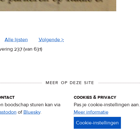
Alle lijsten
Volgende >
vering 237 (van 631)
MEER OP DEZE SITE
ontact
cookies & privacy
n boodschap sturen kan via
Pas je cookie-instellingen aan.
astodon
of
Bluesky
.
Meer informatie
over
privacy
&
cookies