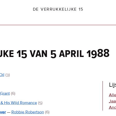
DE VERRUKKELIJKE 15
jke 15 van 5 april 1988
dio2.nl
Oil
(3)
Li
Grant
(6)
Alle
Jaa
 & His Wild Romance
(5)
And
ver
—
Robbie Robertson
(6)