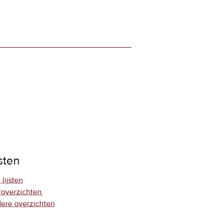
jsten
 lijsten
roverzichten
ere overzichten