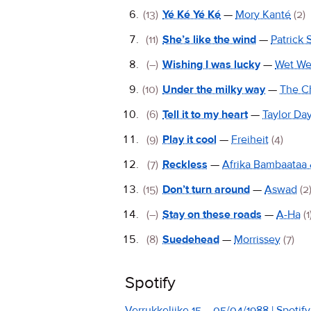
(13)
Yé Ké Yé Ké
—
Mory Kanté
(2)
(11)
She’s like the wind
—
Patrick
(–)
Wishing I was lucky
—
Wet We
(10)
Under the milky way
—
The C
(6)
Tell it to my heart
—
Taylor Da
(9)
Play it cool
—
Freiheit
(4)
(7)
Reckless
—
Afrika Bambaataa 
(15)
Don’t turn around
—
Aswad
(2
(–)
Stay on these roads
—
A-Ha
(1
(8)
Suedehead
—
Morrissey
(7)
Spotify
Verrukkelijke 15 – 05/04/1988 | Spotify 