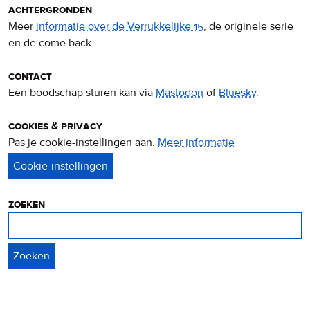
achtergronden
Meer
informatie over de Verrukkelijke 15
, de originele serie
en de come back.
contact
Een boodschap sturen kan via
Mastodon
of
Bluesky
.
cookies & privacy
Pas je cookie-instellingen aan.
Meer informatie
over
privacy
&
cookies
zoeken
Zoeken