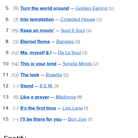
(8)
Turn the world around
—
Golden Earring
(2)
(7)
Into temptation
—
Crowded House
(3)
(15)
Keep on movin’
—
Soul II Soul
(2)
(3)
Eternal flame
—
Bangles
(9)
(12)
Me, myself & I
—
De La Soul
(2)
(14)
This is your land
—
Simple Minds
(2)
(13)
The look
—
Roxette
(5)
(–)
Stand
—
R.E.M.
(1)
(6)
Like a prayer
—
Madonna
(8)
(–)
It’s the first time
—
Loïs Lane
(1)
(–)
I’ll be there for you
—
Bon Jovi
(1)