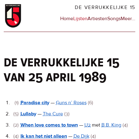
Overslaan
DE VERRUKKELIJKE 15
en
Hoofdnavigatie
Home
Lijsten
Artiesten
Songs
Meer
op
…
naar
de
de
sit
inhoud
en
gaan
op
npo
de verrukkelijke 15
van 25 april 1989
De
(1)
Paradise city
—
Guns n’ Roses
(6)
Verrukkelijke
(5)
Lullaby
—
The Cure
(3)
15
(2)
When love comes to town
—
U2
met
B.B. King
(4)
(4)
Ik kan het niet alleen
—
De Dijk
(4)