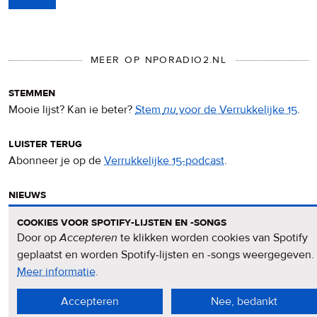
MEER OP NPORADIO2.NL
stemmen
Mooie lijst? Kan ie beter?
Stem
nu
voor de Verrukkelijke 15
.
luister terug
Abonneer je op de
Verrukkelijke 15-podcast
.
nieuws
Het
Verrukkelijke 15-nieuws
op de NPO Radio 2-website.
cookies voor spotify-lijsten en -songs
Door op
Accepteren
te klikken worden cookies van Spotify
nieuwsbrief
geplaatst en worden Spotify-lijsten en -songs weergegeven.
Meld je aan voor de
Verrukkelijke 15-nieuwsbrief
.
Meer informatie
over
.
privacy
Accepteren
Nee, bedankt
&