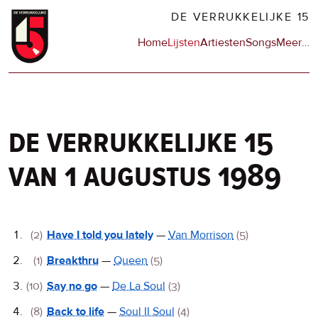
Overslaan
DE VERRUKKELIJKE 15
en
Hoofdnavigatie
Home
Lijsten
Artiesten
Songs
Meer
op
…
naar
de
de
sit
inhoud
en
gaan
op
npo
de verrukkelijke 15
van 1 augustus 1989
De
(2)
Have I told you lately
—
Van Morrison
(5)
Verrukkelijke
(1)
Breakthru
—
Queen
(5)
15
(10)
Say no go
—
De La Soul
(3)
(8)
Back to life
—
Soul II Soul
(4)