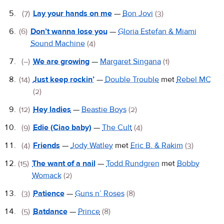
(7)
Lay your hands on me
—
Bon Jovi
(3)
(6)
Don’t wanna lose you
—
Gloria Estefan & Miami
Sound Machine
(4)
(–)
We are growing
—
Margaret Singana
(1)
(14)
Just keep rockin’
—
Double Trouble
met
Rebel MC
(2)
(12)
Hey ladies
—
Beastie Boys
(2)
(9)
Edie (Ciao baby)
—
The Cult
(4)
(4)
Friends
—
Jody Watley
met
Eric B. & Rakim
(3)
(15)
The want of a nail
—
Todd Rundgren
met
Bobby
Womack
(2)
(3)
Patience
—
Guns n’ Roses
(8)
(5)
Batdance
—
Prince
(8)