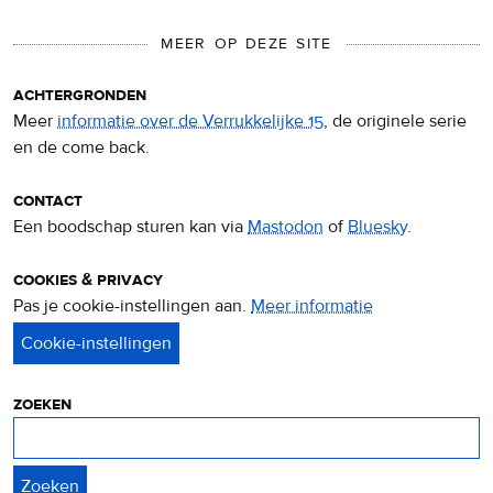
MEER OP DEZE SITE
achtergronden
Meer
informatie over de Verrukkelijke 15
, de originele serie
en de come back.
contact
Een boodschap sturen kan via
Mastodon
of
Bluesky
.
cookies & privacy
Pas je cookie-instellingen aan.
Meer informatie
over
privacy
&
cookies
zoeken
Zoeken