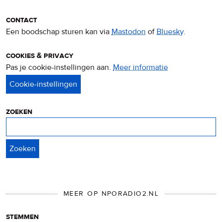
contact
Een boodschap sturen kan via
Mastodon
of
Bluesky
.
cookies & privacy
Pas je cookie-instellingen aan.
Meer informatie
over
privacy
&
cookies
zoeken
Zoeken
MEER OP NPORADIO2.NL
stemmen