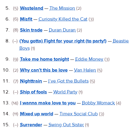
(5)
Wasteland
—
The Mission
(2)
(6)
Misfit
—
Curiosity Killed the Cat
(3)
(8)
Skin trade
—
Duran Duran
(2)
(–)
(You gotta) Fight for your right (to party!)
—
Beastie
Boys
(1)
(9)
Take me home tonight
—
Eddie Money
(3)
(2)
Why can’t this be love
—
Van Halen
(5)
(7)
Nighttrain
—
I’ve Got the Bullets
(5)
(–)
Ship of fools
—
World Party
(1)
(14)
I wanna make love to you
—
Bobby Womack
(4)
(11)
Mixed up world
—
Timex Social Club
(3)
(–)
Surrender
—
Swing Out Sister
(1)