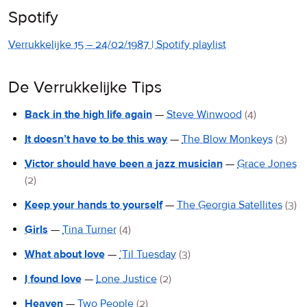
Spotify
Verrukkelijke 15 – 24/02/1987 | Spotify playlist
De Verrukkelijke Tips
Back in the high life again
—
Steve Winwood
(4)
It doesn’t have to be this way
—
The Blow Monkeys
(3)
Victor should have been a jazz musician
—
Grace Jones
(2)
Keep your hands to yourself
—
The Georgia Satellites
(3)
Girls
—
Tina Turner
(4)
What about love
—
’Til Tuesday
(3)
I found love
—
Lone Justice
(2)
Heaven
—
Two People
(2)