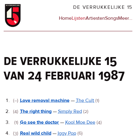
Overslaan
DE VERRUKKELIJKE 15
en
Hoofdnavigatie
Home
Lijsten
Artiesten
Songs
Meer
op
…
naar
de
de
sit
inhoud
en
gaan
op
npo
de verrukkelijke 15
van 24 februari 1987
De
(–)
Love removal machine
—
The Cult
(1)
Verrukkelijke
(4)
The right thing
—
Simply Red
(2)
15
(1)
Go see the doctor
—
Kool Moe Dee
(4)
(3)
Real wild child
—
Iggy Pop
(6)