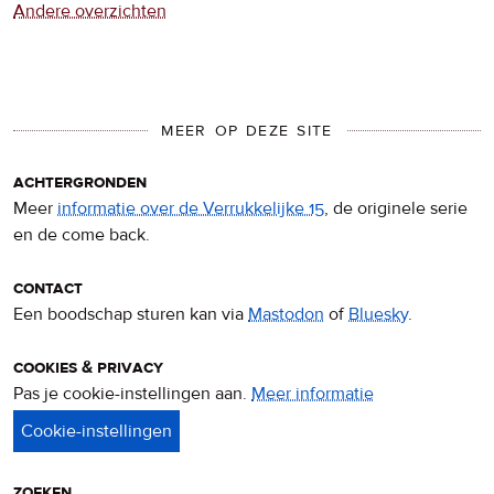
Andere overzichten
MEER OP DEZE SITE
achtergronden
Meer
informatie over de Verrukkelijke 15
, de originele serie
en de come back.
contact
Een boodschap sturen kan via
Mastodon
of
Bluesky
.
cookies & privacy
Pas je cookie-instellingen aan.
Meer informatie
over
privacy
&
cookies
zoeken