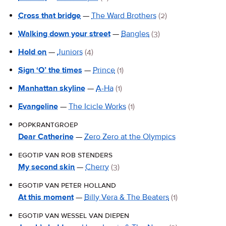
Cross that bridge
—
The Ward Brothers
(2)
Walking down your street
—
Bangles
(3)
Hold on
—
Juniors
(4)
Sign ‘O’ the times
—
Prince
(1)
Manhattan skyline
—
A-Ha
(1)
Evangeline
—
The Icicle Works
(1)
popkrantgroep
Dear Catherine
—
Zero Zero at the Olympics
egotip van rob stenders
My second skin
—
Cherry
(3)
egotip van peter holland
At this moment
—
Billy Vera & The Beaters
(1)
egotip van wessel van diepen