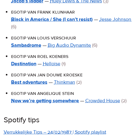
Jacob’s ladder
—
Huey Lewis & The News
(3)
egotip van frank klunhaar
Black in America / She (I can’t resist)
—
Jesse Johnson
(6)
egotip van louis verschuur
Sambadrome
—
Big Audio Dynamite
(6)
egotip van roel koeners
Destination
—
Helloïse
(1)
egotip van jan douwe kroeske
Best adventures
—
Thinkman
(2)
egotip van angelique stein
Now we’re getting somewhere
—
Crowded House
(2)
Spotify tips
Verrukkelijke Tips – 24/02/1987 | Spotify playlist