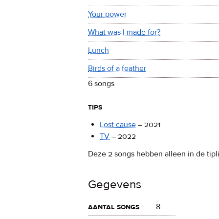
Your power
What was I made for?
Lunch
Birds of a feather
6 songs
tips
Lost cause
–
2021
TV
–
2022
Deze 2 songs hebben alleen in de tipli
Gegevens
aantal songs
8