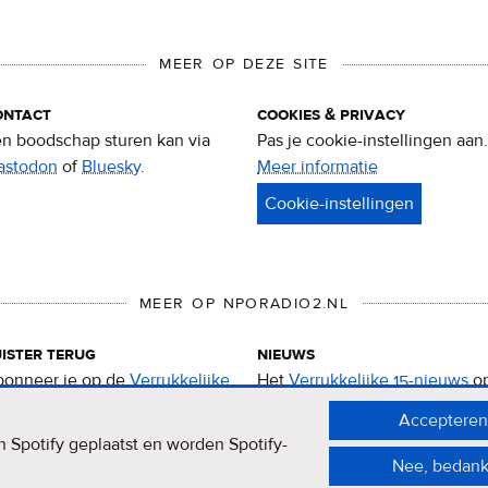
MEER OP DEZE SITE
ontact
cookies & privacy
n boodschap sturen kan via
Pas je cookie-instellingen aan.
astodon
of
Bluesky
.
Meer informatie
over
privacy
&
cookies
MEER OP NPORADIO2.NL
ister terug
nieuws
onneer je op de
Verrukkelijke
Het
Verrukkelijke 15-nieuws
o
-podcast
.
de NPO Radio 2-website.
Accepteren
 Spotify geplaatst en worden Spotify-
Nee, bedank
er