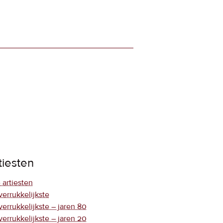
tiesten
 artiesten
verrukkelijkste
verrukkelijkste – jaren 80
verrukkelijkste – jaren 20