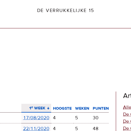
DE VERRUKKELIJKE 15
dio2.nl
Ar
aflopend sorteren
Alle
1ᵉ week
hoogste
weken
punten
De 
17/08/2020
4
5
30
De 
De 
22/11/2020
4
5
48