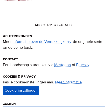
MEER OP DEZE SITE
achtergronden
Meer
informatie over de Verrukkelijke 15
, de originele serie
en de come back.
contact
Een boodschap sturen kan via
Mastodon
of
Bluesky
.
cookies & privacy
Pas je cookie-instellingen aan.
Meer informatie
over
privacy
&
cookies
zoeken