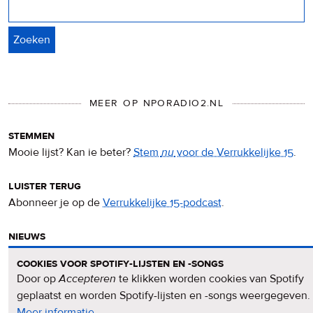
Zoeken
MEER OP NPORADIO2.NL
stemmen
Mooie lijst? Kan ie beter?
Stem
nu
voor de Verrukkelijke 15
.
luister terug
Abonneer je op de
Verrukkelijke 15-podcast
.
nieuws
Het
Verrukkelijke 15-nieuws
op de NPO Radio 2-website.
cookies voor spotify-lijsten en -songs
Door op
Accepteren
te klikken worden cookies van Spotify
nieuwsbrief
geplaatst en worden Spotify-lijsten en -songs weergegeven.
Meld je aan voor de
Verrukkelijke 15-nieuwsbrief
.
Meer informatie
over
.