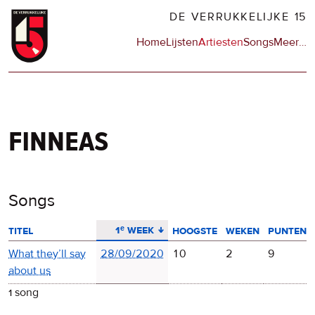
Overslaan
DE VERRUKKELIJKE 15
en
Hoofdnavigatie
Home
Lijsten
Artiesten
Songs
Meer
op
…
naar
de
de
sit
inhoud
en
gaan
op
npo
finneas
Songs
aflopend sorteren
1ᵉ week
titel
hoogste
weken
punten
What they’ll say
28/09/2020
10
2
9
about us
1 song