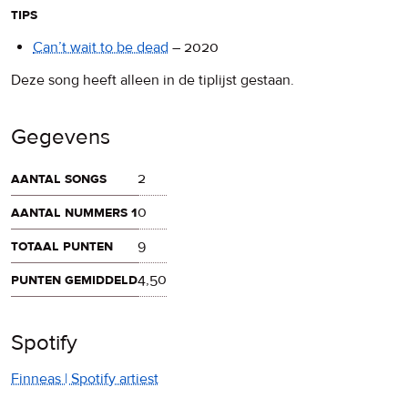
tips
Can’t wait to be dead
–
2020
Deze song heeft alleen in de tiplijst gestaan.
Gegevens
aantal songs
2
aantal nummers 1
0
totaal punten
9
punten gemiddeld
4,50
Spotify
Finneas | Spotify artiest