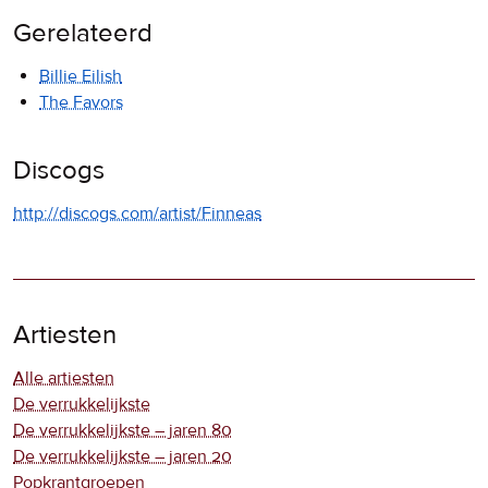
Gerelateerd
Billie Eilish
The Favors
Discogs
http://discogs.com/artist/Finneas
Artiesten
Alle artiesten
De verrukkelijkste
De verrukkelijkste – jaren 80
De verrukkelijkste – jaren 20
Popkrantgroepen