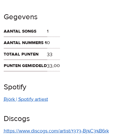
Gegevens
aantal songs
1
aantal nummers 1
0
totaal punten
33
punten gemiddeld
33,00
Spotify
Björk | Spotify artiest
Discogs
https://www.discogs.com/artist/1373-Bj%C3%B6rk