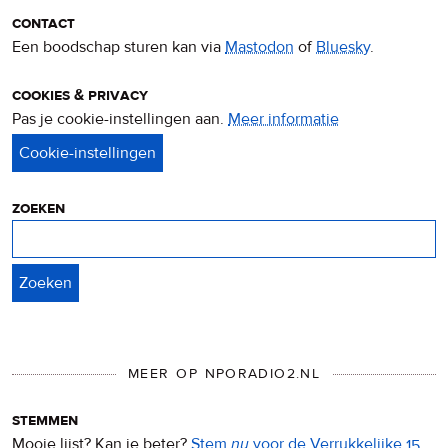
contact
Een boodschap sturen kan via
Mastodon
of
Bluesky
.
cookies & privacy
Pas je cookie-instellingen aan.
Meer informatie
over
privacy
&
cookies
zoeken
Zoeken
MEER OP NPORADIO2.NL
stemmen
Mooie lijst? Kan ie beter?
Stem
nu
voor de Verrukkelijke 15
.