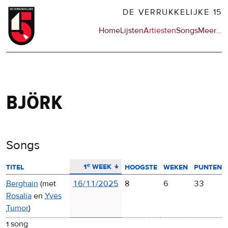
Overslaan
DE VERRUKKELIJKE 15
en
Hoofdnavigatie
Home
Lijsten
Artiesten
Songs
Meer
op
…
naar
de
de
sit
inhoud
en
gaan
op
npo
björk
Songs
aflopend sorteren
1ᵉ week
titel
hoogste
weken
punten
Berghain
(met
16/11/2025
8
6
33
Rosalía
en
Yves
Tumor
)
1 song