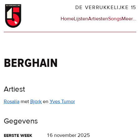
Overslaan
DE VERRUKKELIJKE 15
en
Hoofdnavigatie
Home
Lijsten
Artiesten
Songs
Meer
op
…
naar
de
de
sit
inhoud
en
gaan
op
npo
berghain
Artiest
Rosalía
met
Björk
en
Yves Tumor
Gegevens
eerste week
16 november 2025