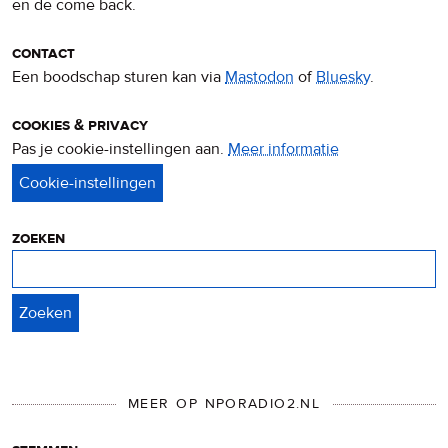
en de come back.
contact
Een boodschap sturen kan via
Mastodon
of
Bluesky
.
cookies & privacy
Pas je cookie-instellingen aan.
Meer informatie
over
privacy
&
cookies
zoeken
Zoeken
MEER OP NPORADIO2.NL