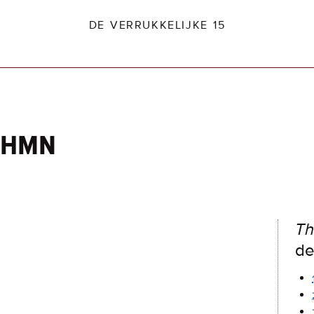
DE VERRUKKELIJKE 15
thmn
dio2.nl
Th
de