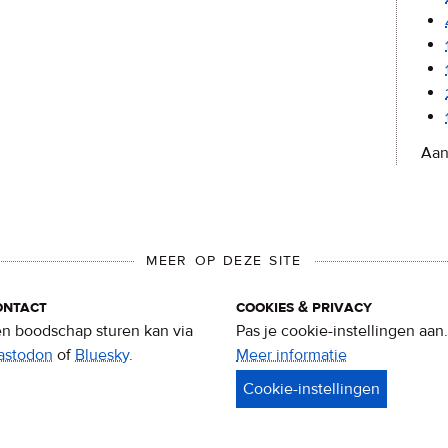
Aan
MEER OP DEZE SITE
ontact
cookies & privacy
n boodschap sturen kan via
Pas je cookie-instellingen aan.
astodon
of
Bluesky
.
Meer informatie
over
privacy
&
cookies