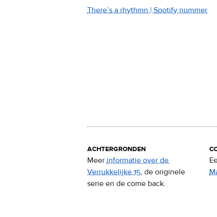
There’s a rhythmn | Spotify nummer
achtergronden
c
Meer
informatie over de
Ee
Verrukkelijke 15
, de originele
M
serie en de come back.