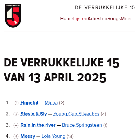
Overslaan
DE VERRUKKELIJKE 15
en
Hoofdnavigatie
Home
Lijsten
Artiesten
Songs
Meer
op
…
naar
de
de
sit
inhoud
en
gaan
op
npo
de verrukkelijke 15
van 13 april 2025
De
(1)
Hopeful
—
Micha
(2)
Verrukkelijke
(2)
Stevie & Sly
—
Young Gun Silver Fox
(4)
15
(–)
Rain in the river
—
Bruce Springsteen
(1)
(3)
Messy
—
Lola Young
(14)