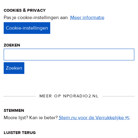
cookies & privacy
Pas je cookie-instellingen aan.
Meer informatie
over
privacy
&
cookies
zoeken
Zoeken
MEER OP NPORADIO2.NL
stemmen
Mooie lijst? Kan ie beter?
Stem
nu
voor de Verrukkelijke 15
.
luister terug