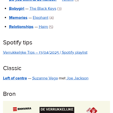
Babygirl
—
The Black Keys
(3)
Memories
—
Elephant
(4)
Relationships
—
Haim
(5)
Spotify tips
Verrukkelijke Tips – 13/04/2025 | Spotify playlist
Classic
Left of centre
—
Suzanne Vega
met
Joe Jackson
Bron