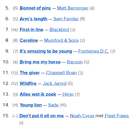
(6)
Bonnet of pins
—
Matt Berninger
(4)
(5)
Arm’s length
—
Sam Fender
(8)
(14)
First in line
—
Blackbird
(2)
(8)
Caroline
—
Mumford & Sons
(2)
(7)
It’s amazing to be young
—
Fontaines D.C.
(7)
(4)
Bring me my horse
—
Racoon
(5)
(13)
The giver
—
Chappell Roan
(3)
(12)
Wildfire
—
Jack Jarryd
(6)
(9)
Alles wat ik zoek
—
Hiigo
(7)
(11)
Young lion
—
Sade
(16)
(–)
Don’t put it all on me
—
Noah Cyrus
met
Fleet Foxes
(1)