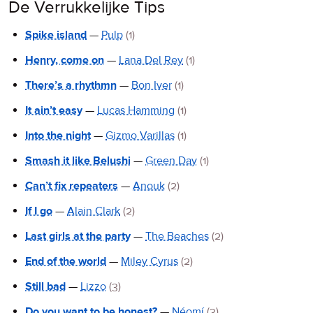
De Verrukkelijke Tips
Spike island
—
Pulp
(1)
Henry, come on
—
Lana Del Rey
(1)
There’s a rhythmn
—
Bon Iver
(1)
It ain’t easy
—
Lucas Hamming
(1)
Into the night
—
Gizmo Varillas
(1)
Smash it like Belushi
—
Green Day
(1)
Can’t fix repeaters
—
Anouk
(2)
If I go
—
Alain Clark
(2)
Last girls at the party
—
The Beaches
(2)
End of the world
—
Miley Cyrus
(2)
Still bad
—
Lizzo
(3)
Do you want to be honest?
—
Néomí
(3)