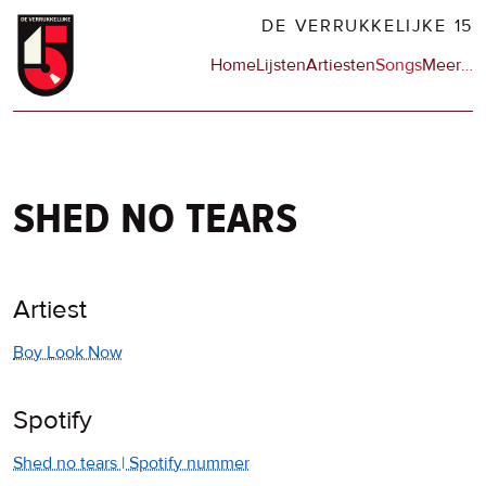
Overslaan
DE VERRUKKELIJKE 15
en
Hoofdnavigatie
Home
Lijsten
Artiesten
Songs
Meer
op
…
naar
de
de
sit
inhoud
en
gaan
op
npo
shed no tears
Artiest
Boy Look Now
Spotify
Shed no tears | Spotify nummer