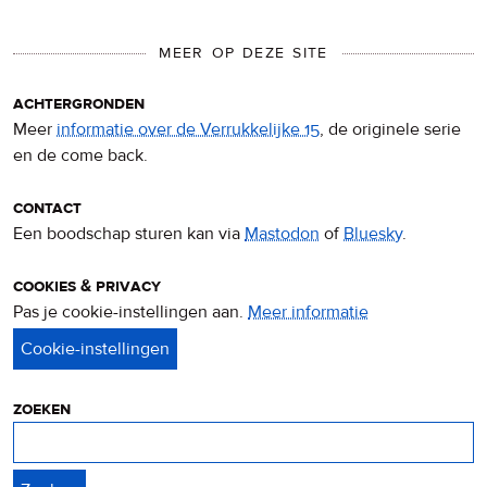
MEER OP DEZE SITE
achtergronden
Meer
informatie over de Verrukkelijke 15
, de originele serie
en de come back.
contact
Een boodschap sturen kan via
Mastodon
of
Bluesky
.
cookies & privacy
Pas je cookie-instellingen aan.
Meer informatie
over
privacy
&
cookies
zoeken
Zoeken