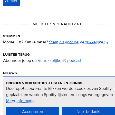
MEER OP NPORADIO2.NL
stemmen
Mooie lijst? Kan ie beter?
Stem
nu
voor de Verrukkelijke 15
.
luister terug
Abonneer je op de
Verrukkelijke 15-podcast
.
nieuws
Het
Verrukkelijke 15-nieuws
op de NPO Radio 2-website.
cookies voor spotify-lijsten en -songs
Door op
Accepteren
te klikken worden cookies van Spotify
nieuwsbrief
geplaatst en worden Spotify-lijsten en -songs weergegeven.
Meld je aan voor de
Verrukkelijke 15-nieuwsbrief
.
Meer informatie
over
.
privacy
Accepteren
Nee, bedankt
&