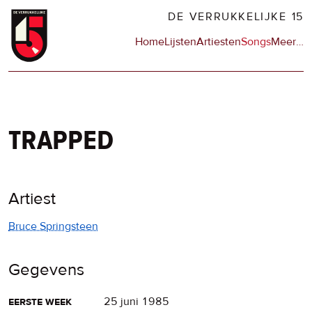
Overslaan
DE VERRUKKELIJKE 15
en
Hoofdnavigatie
Home
Lijsten
Artiesten
Songs
Meer
op
…
naar
de
de
sit
inhoud
en
gaan
op
npo
trapped
Artiest
Bruce Springsteen
Gegevens
eerste week
25 juni 1985