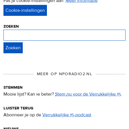
Pas je cookie-instellingen aan.
Meer informatie
over
privacy
&
cookies
zoeken
Zoeken
MEER OP NPORADIO2.NL
stemmen
Mooie lijst? Kan ie beter?
Stem
nu
voor de Verrukkelijke 15
.
luister terug
Abonneer je op de
Verrukkelijke 15-podcast
.
nieuws