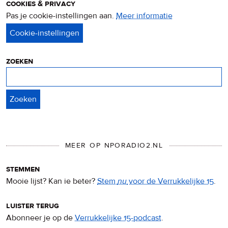
cookies & privacy
Pas je cookie-instellingen aan.
Meer informatie
over
privacy
&
cookies
zoeken
Zoeken
MEER OP NPORADIO2.NL
stemmen
Mooie lijst? Kan ie beter?
Stem
nu
voor de Verrukkelijke 15
.
luister terug
Abonneer je op de
Verrukkelijke 15-podcast
.