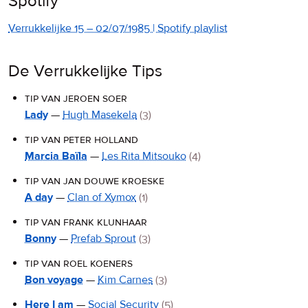
Spotify
Verrukkelijke 15 – 02/07/1985 | Spotify playlist
De Verrukkelijke Tips
tip van jeroen soer
Lady
—
Hugh Masekela
(3)
tip van peter holland
Marcia Baïla
—
Les Rita Mitsouko
(4)
tip van jan douwe kroeske
A day
—
Clan of Xymox
(1)
tip van frank klunhaar
Bonny
—
Prefab Sprout
(3)
tip van roel koeners
Bon voyage
—
Kim Carnes
(3)
Here I am
—
Social Security
(5)