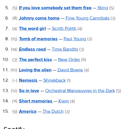
(5)
If you love somebody set them free
—
Sting
(5)
(8)
Johnny come home
—
Fine Young Cannibals
(3)
(4)
The word girl
—
Scritti Politti
(4)
(15)
Tomb of memories
—
Paul Young
(2)
(14)
Endless road
—
Time Bandits
(3)
(3)
The perfect kiss
—
New Order
(6)
(10)
Loving the alien
—
David Bowie
(4)
(–)
Nemesis
—
Shriekback
(1)
(12)
So in love
—
Orchestral Manoeuvres in the Dark
(5)
(11)
Short memories
—
Kiem
(4)
(9)
America
—
The Dutch
(3)