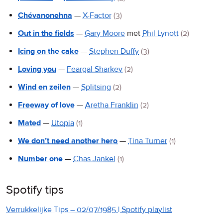
Chévanonehna
—
X-Factor
(3)
Out in the fields
—
Gary Moore
met
Phil Lynott
(2)
Icing on the cake
—
Stephen Duffy
(3)
Loving you
—
Feargal Sharkey
(2)
Wind en zeilen
—
Splitsing
(2)
Freeway of love
—
Aretha Franklin
(2)
Mated
—
Utopia
(1)
We don’t need another hero
—
Tina Turner
(1)
Number one
—
Chas Jankel
(1)
Spotify tips
Verrukkelijke Tips – 02/07/1985 | Spotify playlist