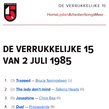
Overslaan
DE VERRUKKELIJKE 15
en
Hoofdnavigatie
Home
Lijsten
Artiesten
Songs
Meer
op
…
naar
de
de
sit
inhoud
en
gaan
op
npo
de verrukkelijke 15
van 2 juli 1985
De
(7)
Trapped
—
Bruce Springsteen
(2)
Verrukkelijke
(2)
The lady don’t mind
—
Talking Heads
(6)
15
(6)
Josephine
—
Chris Rea
(6)
(1)
Duel
—
Propaganda
(8)