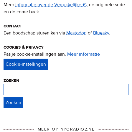
Meer
informatie over de Verrukkelijke 15
, de originele serie
en de come back.
contact
Een boodschap sturen kan via
Mastodon
of
Bluesky
.
cookies & privacy
Pas je cookie-instellingen aan.
Meer informatie
over
privacy
&
cookies
zoeken
Zoeken
MEER OP NPORADIO2.NL