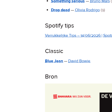
Something serious
—
Bruno Mars
Drop dead
—
Olivia Rodrigo
(9)
Spotify tips
Verrukkelijke Tips – 14/06/2026 | Spotif
Classic
Blue Jean
—
David Bowie
Bron