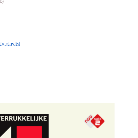
(6)
y playlist