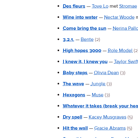
Des fleurs
—
Tove Lo
met
Stromae
Wine into water
—
Nectar Woode
Come bring the sun
—
Nerina Pall
3.2.1.
—
Bente
(2)
High hopes 3000
—
Role Model
(2
I knew it, I knew you
—
Taylor Swif
Baby steps
—
Olivia Dean
(3)
The wave
—
Jungle
(3)
Hexagons
—
Muse
(3)
Whatever it takes (break your hea
Dry spell
—
Kacey Musgraves
(5)
Hit the wall
—
Gracie Abrams
(5)