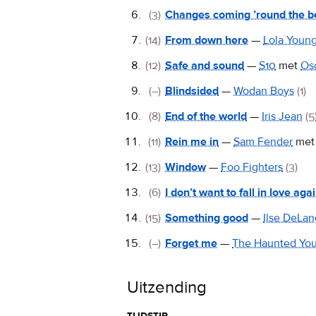
(3)
Changes coming ’round the 
(14)
From down here
—
Lola Youn
(12)
Safe and sound
—
S10
met
Osc
(–)
Blindsided
—
Wodan Boys
(1)
(8)
End of the world
—
Iris Jean
(5
(11)
Rein me in
—
Sam Fender
me
(13)
Window
—
Foo Fighters
(3)
(6)
I don’t want to fall in love aga
(15)
Something good
—
Ilse DeLa
(–)
Forget me
—
The Haunted Yo
Uitzending
tijdstip