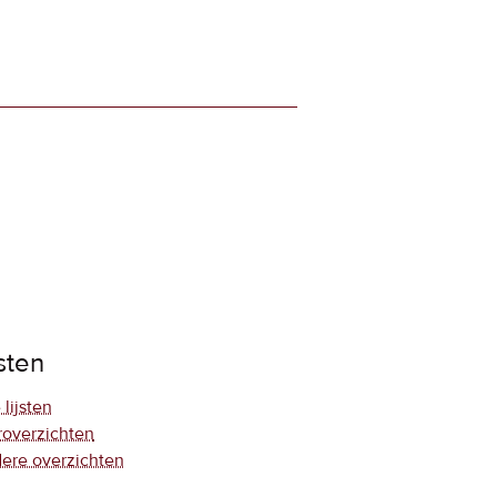
jsten
 lijsten
roverzichten
ere overzichten