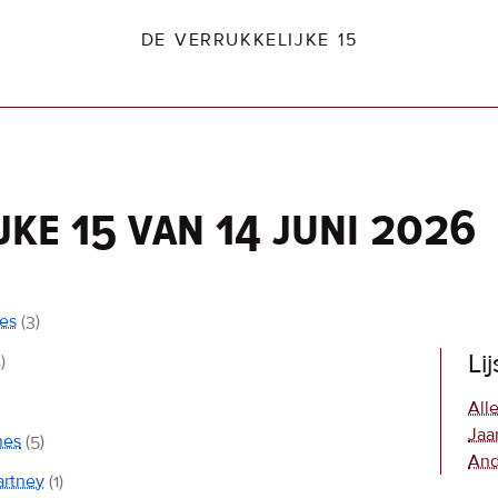
DE VERRUKKELIJKE 15
jke 15 van 14 juni 2026
dio2.nl
ves
(3)
Li
)
Alle
Jaa
nes
(5)
And
artney
(1)