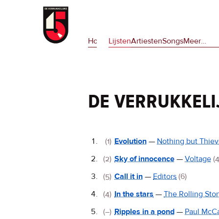
Overslaan
en
Hoofdnavigatie
naar
Home
Lijsten
Artiesten
Songs
Meer
op
…
de
deze
inhoud
site
gaan
en
op
de verrukkeli
npora
De
(1)
Evolution
—
Nothing but Thie
Verrukkelijke
(2)
Sky of innocence
—
Voltage
(4
15
(5)
Call it in
—
Editors
(6)
(4)
In the stars
—
The Rolling Sto
(–)
Ripples in a pond
—
Paul McC