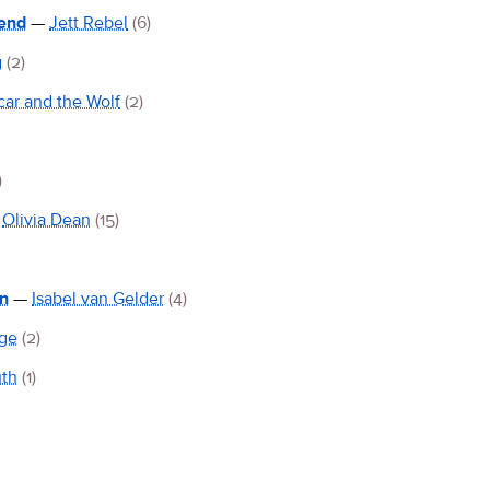
bend
—
Jett Rebel
(6)
g
(2)
ar and the Wolf
(2)
)
t
Olivia Dean
(15)
in
—
Isabel van Gelder
(4)
nge
(2)
uth
(1)