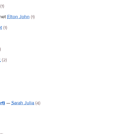
(1)
met
Elton John
(1)
ot
(1)
)
t
(2)
rt)
—
Sarah Julia
(4)