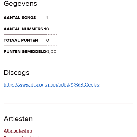
Gegevens
aantal songs
1
aantal nummers 1
0
totaal punten
0
punten gemiddeld
0,00
Discogs
https://www.discogs.com/artist/52918-Ceejay
Artiesten
Alle artiesten