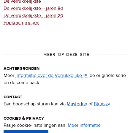
De verrukkelijkste
De verrukkelijkste – jaren 80
De verrukkelijkste – jaren 20
Popkrantgroepen
MEER OP DEZE SITE
achtergronden
Meer
informatie over de Verrukkelijke 15
, de originele serie
en de come back.
contact
Een boodschap sturen kan via
Mastodon
of
Bluesky
.
cookies & privacy
Pas je cookie-instellingen aan.
Meer informatie
over
privacy