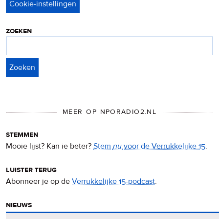
&
cookies
zoeken
Zoeken
MEER OP NPORADIO2.NL
stemmen
Mooie lijst? Kan ie beter?
Stem
nu
voor de Verrukkelijke 15
.
luister terug
Abonneer je op de
Verrukkelijke 15-podcast
.
nieuws
Het
Verrukkelijke 15-nieuws
op de NPO Radio 2-website.