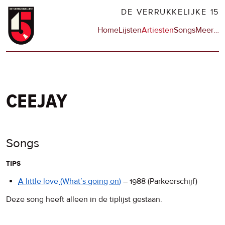
Overslaan
DE VERRUKKELIJKE 15
en
Hoofdnavigatie
Home
Lijsten
Artiesten
Songs
Meer
op
…
naar
de
de
sit
inhoud
en
gaan
op
npo
ceejay
Songs
tips
A little love
(What’s going on)
–
1988
(Parkeerschijf)
Deze song heeft alleen in de tiplijst gestaan.