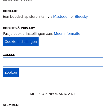
contact
Een boodschap sturen kan via
Mastodon
of
Bluesky
.
cookies & privacy
Pas je cookie-instellingen aan.
Meer informatie
over
privacy
&
cookies
zoeken
Zoeken
MEER OP NPORADIO2.NL
stemmen