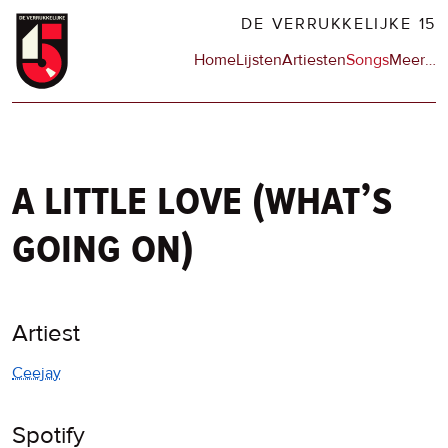
Overslaan
DE VERRUKKELIJKE 15
en
Hoofdnavigatie
Home
Lijsten
Artiesten
Songs
Meer
op
…
naar
de
de
sit
inhoud
en
gaan
op
npo
a little love (what’s
going on)
Artiest
Ceejay
Spotify