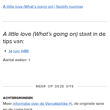
A little love (What’s going on) | Spotify nummer
A little love (What’s going on)
staat in de
tips van:
14 juni 1988
Aantal weken: 1
MEER OP DEZE SITE
achtergronden
Meer
informatie over de Verrukkelijke 15
, de originele serie
en de come back.