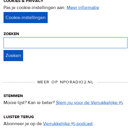
cookies & privacy
Pas je cookie-instellingen aan.
Meer informatie
over
privacy
&
cookies
zoeken
Zoeken
MEER OP NPORADIO2.NL
stemmen
Mooie lijst? Kan ie beter?
Stem
nu
voor de Verrukkelijke 15
.
luister terug
Abonneer je op de
Verrukkelijke 15-podcast
.