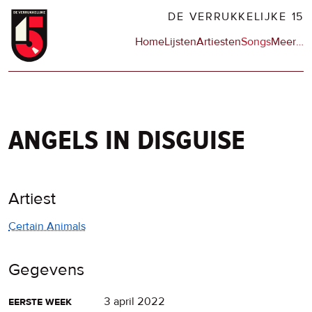
Overslaan
DE VERRUKKELIJKE 15
en
Hoofdnavigatie
Home
Lijsten
Artiesten
Songs
Meer
op
…
naar
de
de
sit
inhoud
en
gaan
op
npo
angels in disguise
Artiest
Certain Animals
Gegevens
eerste week
3 april 2022