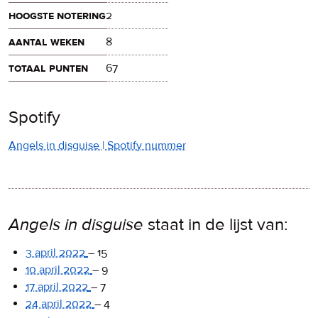
hoogste notering
2
aantal weken
8
totaal punten
67
Spotify
Angels in disguise | Spotify nummer
Angels in disguise
staat in de lijst van:
3 april 2022
–
15
10 april 2022
–
9
17 april 2022
–
7
24 april 2022
–
4