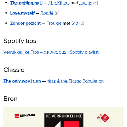
The getting by II
—
The Killers
met
Lucius
(4)
Love myself
—
Rondé
(5)
Zonder gezicht
—
Froukje
met
S10
(6)
Spotify tips
Verrukkelijke Tips – 01/05/2022 | Spotify playlist
Classic
The only way is up
—
Yazz & the Plastic Population
Bron