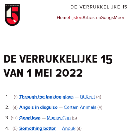
Overslaan
DE VERRUKKELIJKE 15
en
Hoofdnavigatie
Home
Lijsten
Artiesten
Songs
Meer
op
…
naar
de
de
sit
inhoud
en
gaan
op
npo
de verrukkelijke 15
van 1 mei 2022
De
(1)
Through the looking glass
—
Di-Rect
(4)
Verrukkelijke
(4)
Angels in disguise
—
Certain Animals
(5)
15
(10)
Good love
—
Mamas Gun
(5)
(6)
Something better
—
Anouk
(4)