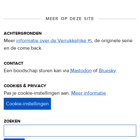
MEER OP DEZE SITE
achtergronden
Meer
informatie over de Verrukkelijke 15
, de originele serie
en de come back.
contact
Een boodschap sturen kan via
Mastodon
of
Bluesky
.
cookies & privacy
Pas je cookie-instellingen aan.
Meer informatie
over
privacy
&
cookies
zoeken
Zoeken