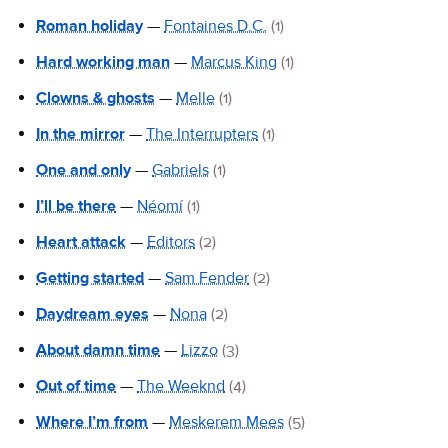
Roman holiday
—
Fontaines D.C.
(1)
Hard working man
—
Marcus King
(1)
Clowns & ghosts
—
Melle
(1)
In the mirror
—
The Interrupters
(1)
One and only
—
Gabriels
(1)
I’ll be there
—
Néomí
(1)
Heart attack
—
Editors
(2)
Getting started
—
Sam Fender
(2)
Daydream eyes
—
Nona
(2)
About damn time
—
Lizzo
(3)
Out of time
—
The Weeknd
(4)
Where I’m from
—
Meskerem Mees
(5)