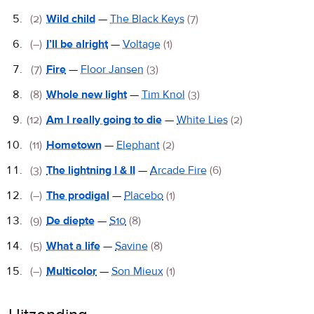
(2)
Wild child
—
The Black Keys
(7)
(–)
I’ll be alright
—
Voltage
(1)
(7)
Fire
—
Floor Jansen
(3)
(8)
Whole new light
—
Tim Knol
(3)
(12)
Am I really going to die
—
White Lies
(2)
(11)
Hometown
—
Elephant
(2)
(3)
The lightning I & II
—
Arcade Fire
(6)
(–)
The prodigal
—
Placebo
(1)
(9)
De diepte
—
S10
(8)
(5)
What a life
—
Savine
(8)
(–)
Multicolor
—
Son Mieux
(1)