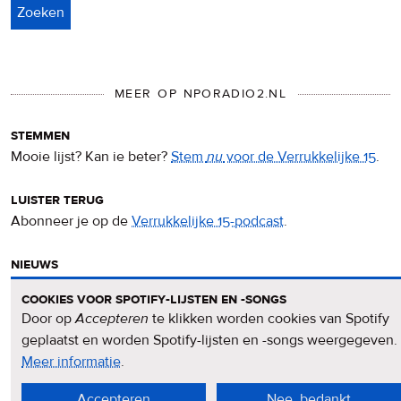
MEER OP NPORADIO2.NL
stemmen
Mooie lijst? Kan ie beter?
Stem
nu
voor de Verrukkelijke 15
.
luister terug
Abonneer je op de
Verrukkelijke 15-podcast
.
nieuws
Het
Verrukkelijke 15-nieuws
op de NPO Radio 2-website.
cookies voor spotify-lijsten en -songs
Door op
Accepteren
te klikken worden cookies van Spotify
nieuwsbrief
geplaatst en worden Spotify-lijsten en -songs weergegeven.
Meld je aan voor de
Verrukkelijke 15-nieuwsbrief
.
Meer informatie
over
.
privacy
Accepteren
Nee, bedankt