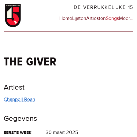
Overslaan
DE VERRUKKELIJKE 15
en
Hoofdnavigatie
Home
Lijsten
Artiesten
Songs
Meer
op
…
naar
de
de
sit
inhoud
en
gaan
op
npo
the giver
Artiest
Chappell Roan
Gegevens
eerste week
30 maart 2025