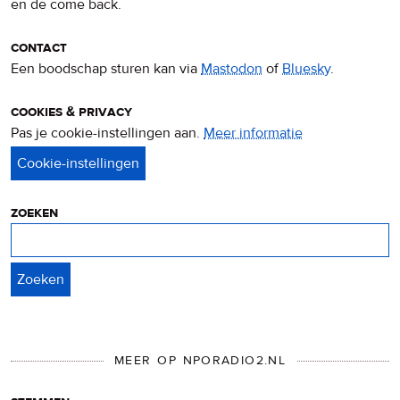
en de come back.
contact
Een boodschap sturen kan via
Mastodon
of
Bluesky
.
cookies & privacy
Pas je cookie-instellingen aan.
Meer informatie
over
privacy
&
cookies
zoeken
Zoeken
MEER OP NPORADIO2.NL