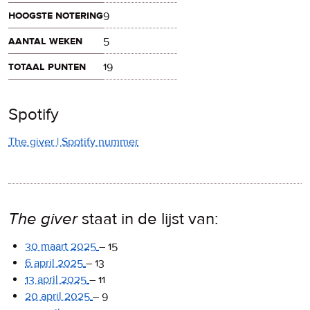
hoogste notering
9
aantal weken
5
totaal punten
19
Spotify
The giver | Spotify nummer
The giver
staat in de lijst van:
30 maart 2025
–
15
6 april 2025
–
13
13 april 2025
–
11
20 april 2025
–
9