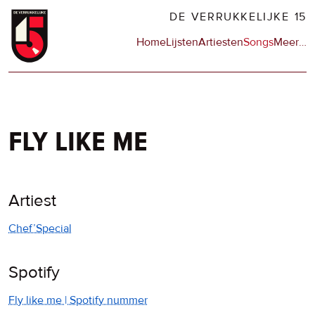
Overslaan
DE VERRUKKELIJKE 15
en
Hoofdnavigatie
Home
Lijsten
Artiesten
Songs
Meer
op
…
naar
de
de
sit
inhoud
en
gaan
op
npo
fly like me
Artiest
Chef’Special
Spotify
Fly like me | Spotify nummer