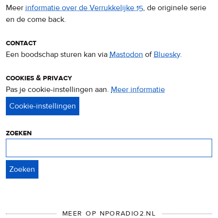
Meer
informatie over de Verrukkelijke 15
, de originele serie
en de come back.
contact
Een boodschap sturen kan via
Mastodon
of
Bluesky
.
cookies & privacy
Pas je cookie-instellingen aan.
Meer informatie
over
privacy
&
cookies
zoeken
Zoeken
MEER OP NPORADIO2.NL