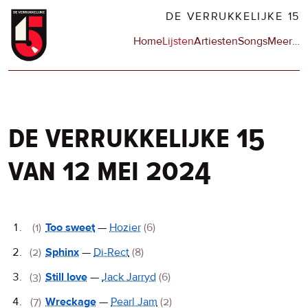
Overslaan
DE VERRUKKELIJKE 15
en
Hoofdnavigatie
Home
Lijsten
Artiesten
Songs
Meer
op
…
naar
de
de
sit
inhoud
en
gaan
op
npo
de verrukkelijke 15
van 12 mei 2024
De
(1)
Too sweet
—
Hozier
(6)
Verrukkelijke
(2)
Sphinx
—
Di-Rect
(8)
15
(3)
Still love
—
Jack Jarryd
(6)
(7)
Wreckage
—
Pearl Jam
(2)