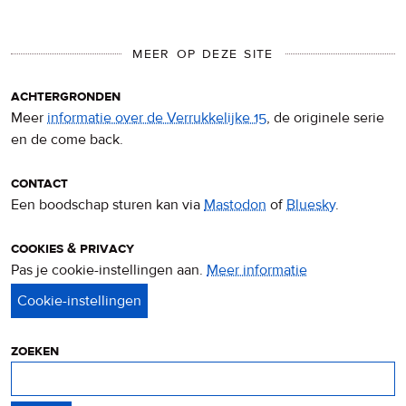
MEER OP DEZE SITE
achtergronden
Meer
informatie over de Verrukkelijke 15
, de originele serie
en de come back.
contact
Een boodschap sturen kan via
Mastodon
of
Bluesky
.
cookies & privacy
Pas je cookie-instellingen aan.
Meer informatie
over
privacy
&
cookies
zoeken
Zoeken