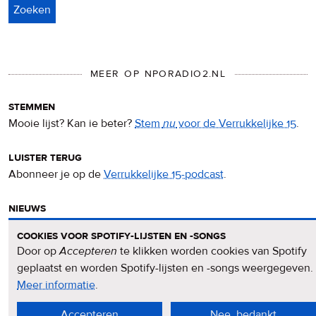
MEER OP NPORADIO2.NL
stemmen
Mooie lijst? Kan ie beter?
Stem
nu
voor de Verrukkelijke 15
.
luister terug
Abonneer je op de
Verrukkelijke 15-podcast
.
nieuws
Het
Verrukkelijke 15-nieuws
op de NPO Radio 2-website.
cookies voor spotify-lijsten en -songs
Door op
Accepteren
te klikken worden cookies van Spotify
nieuwsbrief
geplaatst en worden Spotify-lijsten en -songs weergegeven.
Meld je aan voor de
Verrukkelijke 15-nieuwsbrief
.
Meer informatie
over
.
privacy
Accepteren
Nee, bedankt