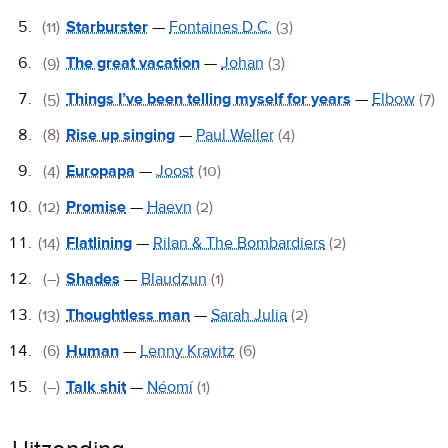
(11)
Starburster
—
Fontaines D.C.
(3)
(9)
The great vacation
—
Johan
(3)
(5)
Things I’ve been telling myself for years
—
Elbow
(7)
(8)
Rise up singing
—
Paul Weller
(4)
(4)
Europapa
—
Joost
(10)
(12)
Promise
—
Haevn
(2)
(14)
Flatlining
—
Rilan & The Bombardiers
(2)
(–)
Shades
—
Blaudzun
(1)
(13)
Thoughtless man
—
Sarah Julia
(2)
(6)
Human
—
Lenny Kravitz
(6)
(–)
Talk shit
—
Néomí
(1)