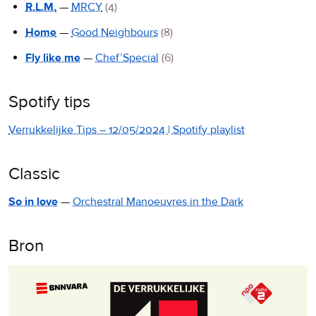
R.L.M.
—
MRCY
(4)
Home
—
Good Neighbours
(8)
Fly like me
—
Chef’Special
(6)
Spotify tips
Verrukkelijke Tips – 12/05/2024 | Spotify playlist
Classic
So in love
—
Orchestral Manoeuvres in the Dark
Bron