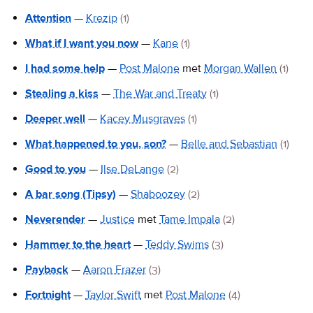
Attention
—
Krezip
(1)
What if I want you now
—
Kane
(1)
I had some help
—
Post Malone
met
Morgan Wallen
(1)
Stealing a kiss
—
The War and Treaty
(1)
Deeper well
—
Kacey Musgraves
(1)
What happened to you, son?
—
Belle and Sebastian
(1)
Good to you
—
Ilse DeLange
(2)
A bar song (Tipsy)
—
Shaboozey
(2)
Neverender
—
Justice
met
Tame Impala
(2)
Hammer to the heart
—
Teddy Swims
(3)
Payback
—
Aaron Frazer
(3)
Fortnight
—
Taylor Swift
met
Post Malone
(4)