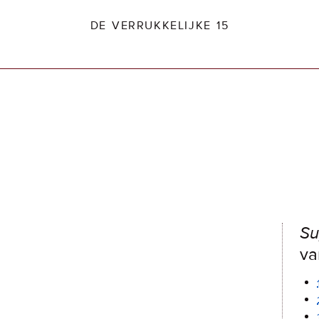
DE VERRUKKELIJKE 15
dio2.nl
S
va