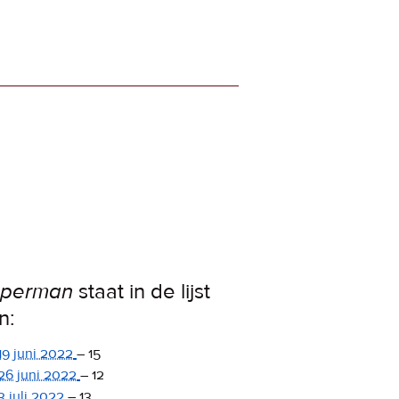
uperman
staat in de lijst
n:
19 juni 2022
–
15
26 juni 2022
–
12
3 juli 2022
–
13