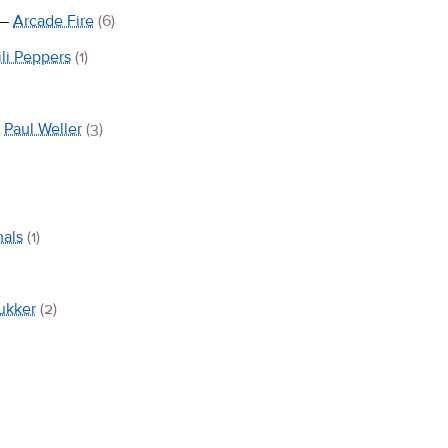
—
Arcade Fire
(6)
li Peppers
(1)
t
Paul Weller
(3)
mals
(1)
Tukker
(2)