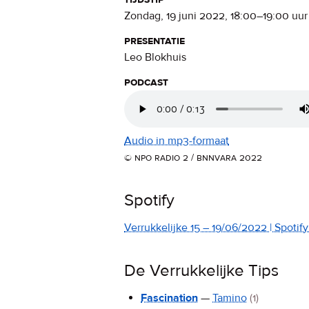
zondag, 19 juni 2022
,
18:00
–
19:00
uur
presentatie
Leo Blokhuis
podcast
Audio in mp3-formaat
© npo radio 2 / bnnvara 2022
Spotify
Verrukkelijke 15 – 19/06/2022 | Spotify 
De Verrukkelijke Tips
Fascination
—
Tamino
(1)