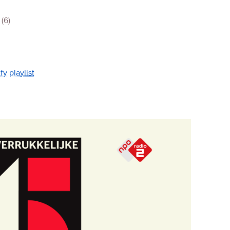
(6)
y playlist