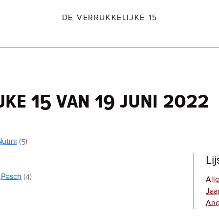
DE VERRUKKELIJKE 15
jke 15 van 19 juni 2022
dio2.nl
utini
(5)
Li
 Pesch
(4)
Alle
Jaa
And