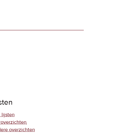
jsten
 lijsten
roverzichten
ere overzichten