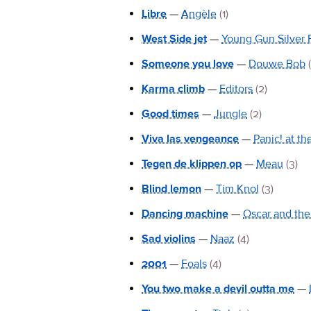
Libre
—
Angèle
(1)
West Side jet
—
Young Gun Silver 
Someone you love
—
Douwe Bob
Karma climb
—
Editors
(2)
Good times
—
Jungle
(2)
Viva las vengeance
—
Panic! at th
Tegen de klippen op
—
Meau
(3)
Blind lemon
—
Tim Knol
(3)
Dancing machine
—
Oscar and the
Sad violins
—
Naaz
(4)
2001
—
Foals
(4)
You two make a devil outta me
—