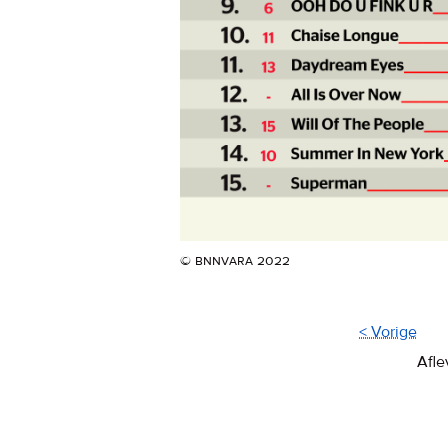
© bnnvara 2022
< Vorige
Afle