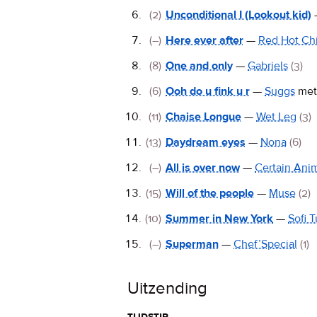
(2)
Unconditional I (Lookout kid)
(–)
Here ever after
—
Red Hot Chi
(8)
One and only
—
Gabriels
(3)
(6)
Ooh do u fink u r
—
Suggs
me
(11)
Chaise Longue
—
Wet Leg
(3)
(13)
Daydream eyes
—
Nona
(6)
(–)
All is over now
—
Certain Ani
(15)
Will of the people
—
Muse
(2)
(10)
Summer in New York
—
Sofi 
(–)
Superman
—
Chef’Special
(1)
Uitzending
tijdstip