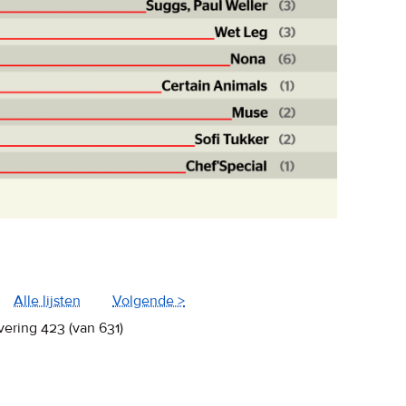
Alle lijsten
Volgende >
vering 423 (van 631)