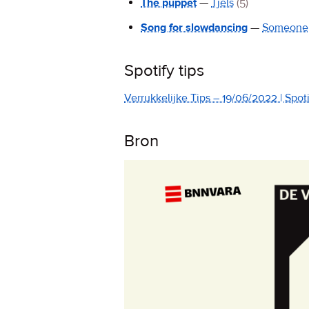
The puppet
—
Tjels
(5)
Song for slowdancing
—
Someone
Spotify tips
Verrukkelijke Tips – 19/06/2022 | Spotif
Bron