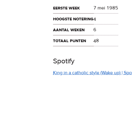
eerste week
7 mei 1985
hoogste notering
4
aantal weken
6
totaal punten
48
Spotify
King in a catholic style (Wake up) | S