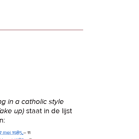
ng in a catholic style
ake up)
staat in de lijst
n:
7 mei 1985
–
11