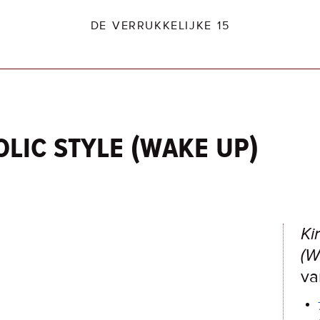
DE VERRUKKELIJKE 15
olic style (wake up)
dio2.nl
Ki
(W
va