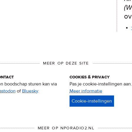
(W
ov
MEER OP DEZE SITE
ontact
cookies & privacy
n boodschap sturen kan via
Pas je cookie-instellingen aan.
astodon
of
Bluesky
.
Meer informatie
over
privacy
&
cookies
MEER OP NPORADIO2.NL