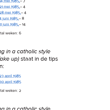
14 mei 1985
–
7
21 mei 1985
–
4
28 mei 1985
–
4
4 juni 1985
–
8
11 juni 1985
–
14
tal weken: 6
ng in a catholic style
ake up)
staat in de tips
n:
23 april 1985
30 april 1985
tal weken: 2
ng in a catholic style