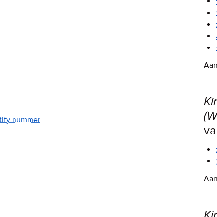
Aan
Ki
(W
potify nummer
va
Aan
Ki