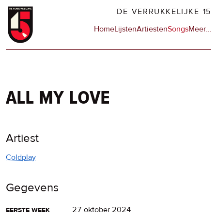
Overslaan
DE VERRUKKELIJKE 15
en
Hoofdnavigatie
Home
Lijsten
Artiesten
Songs
Meer
op
…
naar
de
de
sit
inhoud
en
gaan
op
npo
all my love
Artiest
Coldplay
Gegevens
eerste week
27 oktober 2024