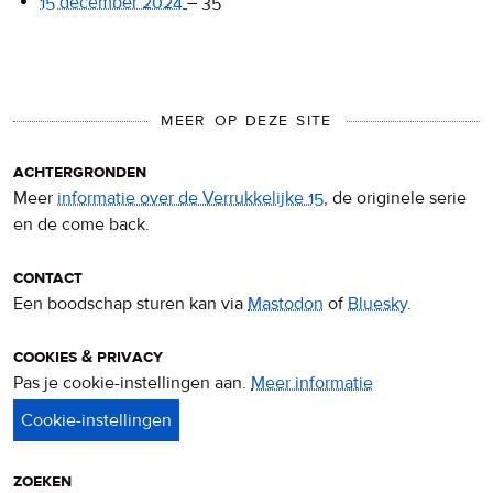
15 december 2024
–
35
MEER OP DEZE SITE
achtergronden
Meer
informatie over de Verrukkelijke 15
, de originele serie
en de come back.
contact
Een boodschap sturen kan via
Mastodon
of
Bluesky
.
cookies & privacy
Pas je cookie-instellingen aan.
Meer informatie
over
privacy
&
cookies
zoeken