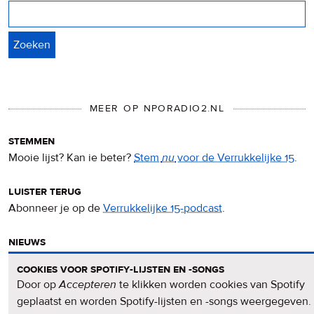
Zoeken
MEER OP NPORADIO2.NL
stemmen
Mooie lijst? Kan ie beter?
Stem
nu
voor de Verrukkelijke 15
.
luister terug
Abonneer je op de
Verrukkelijke 15-podcast
.
nieuws
Het
Verrukkelijke 15-nieuws
op de NPO Radio 2-website.
cookies voor spotify-lijsten en -songs
Door op
Accepteren
te klikken worden cookies van Spotify
nieuwsbrief
geplaatst en worden Spotify-lijsten en -songs weergegeven.
Meld je aan voor de
Verrukkelijke 15-nieuwsbrief
.