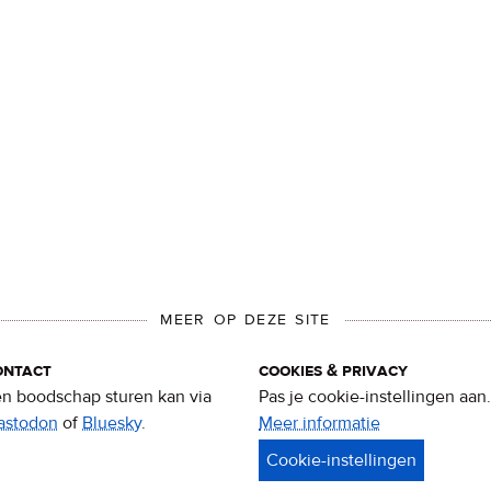
MEER OP DEZE SITE
ontact
cookies & privacy
n boodschap sturen kan via
Pas je cookie-instellingen aan.
astodon
of
Bluesky
.
Meer informatie
over
privacy
&