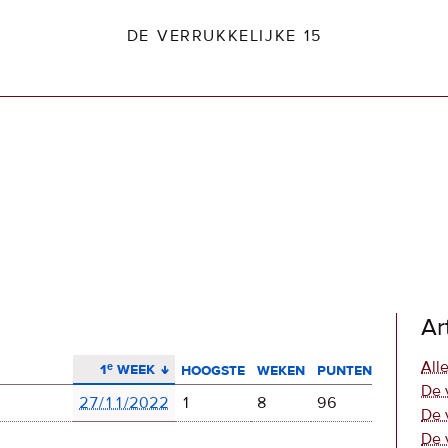
DE VERRUKKELIJKE 15
dio2.nl
Ar
aflopend sorteren
Alle
1ᵉ week
hoogste
weken
punten
De 
27/11/2022
1
8
96
De 
De 