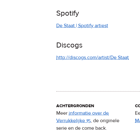
Spotify
De Staat | Spotify artiest
Discogs
http://discogs.com/artist/De Staat
achtergronden
c
Meer
informatie over de
Ee
Verrukkelijke 15
, de originele
M
serie en de come back.