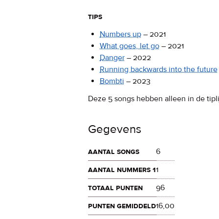
tips
Numbers up
–
2021
What goes, let go
–
2021
Danger
–
2022
Running backwards into the future
Bombti
–
2023
Deze 5 songs hebben alleen in de tipli
Gegevens
aantal songs
6
aantal nummers 1
1
totaal punten
96
punten gemiddeld
16,00