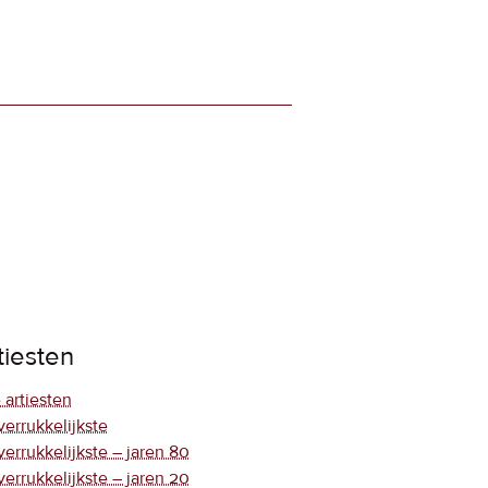
tiesten
 artiesten
verrukkelijkste
verrukkelijkste – jaren 80
verrukkelijkste – jaren 20