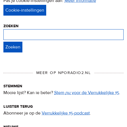
Pas je cookie-instellingen aan.
Meer informatie
over
privacy
&
cookies
zoeken
Zoeken
MEER OP NPORADIO2.NL
stemmen
Mooie lijst? Kan ie beter?
Stem
nu
voor de Verrukkelijke 15
.
luister terug
Abonneer je op de
Verrukkelijke 15-podcast
.
nieuws