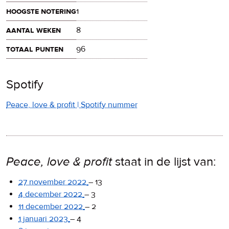
hoogste notering
1
aantal weken
8
totaal punten
96
Spotify
Peace, love & profit | Spotify nummer
Peace, love & profit
staat in de lijst van:
27 november 2022
–
13
4 december 2022
–
3
11 december 2022
–
2
1 januari 2023
–
4