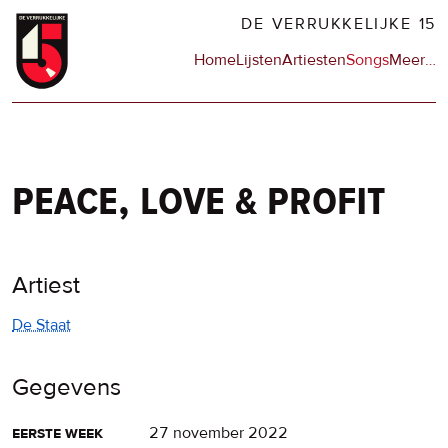
Overslaan
DE VERRUKKELIJKE 15
en
Hoofdnavigatie
Home
Lijsten
Artiesten
Songs
Meer
op
…
naar
de
de
sit
inhoud
en
gaan
op
npo
peace, love & profit
Artiest
De Staat
Gegevens
eerste week
27 november 2022