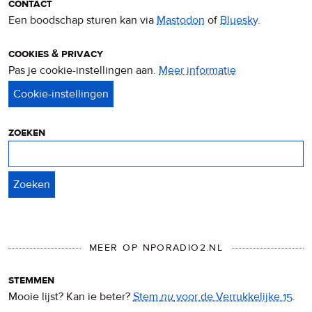
contact
Een boodschap sturen kan via
Mastodon
of
Bluesky
.
cookies & privacy
Pas je cookie-instellingen aan.
Meer informatie
over
privacy
&
cookies
zoeken
Zoeken
MEER OP NPORADIO2.NL
stemmen
Mooie lijst? Kan ie beter?
Stem
nu
voor de Verrukkelijke 15
.