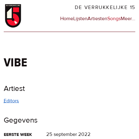
Overslaan
DE VERRUKKELIJKE 15
en
Hoofdnavigatie
Home
Lijsten
Artiesten
Songs
Meer
op
…
naar
de
de
sit
inhoud
en
gaan
op
npo
vibe
Artiest
Editors
Gegevens
eerste week
25 september 2022