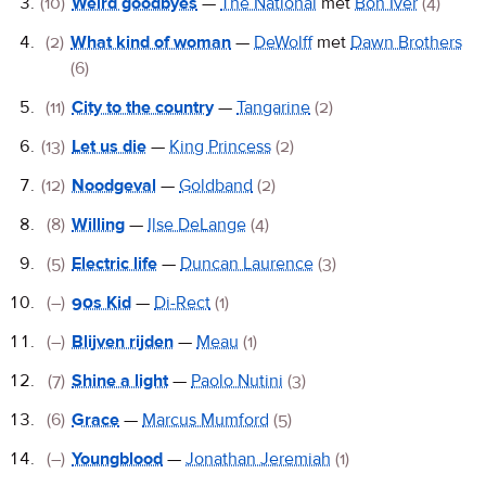
(10)
Weird goodbyes
—
The National
met
Bon Iver
(4)
(2)
What kind of woman
—
DeWolff
met
Dawn Brothers
(6)
(11)
City to the country
—
Tangarine
(2)
(13)
Let us die
—
King Princess
(2)
(12)
Noodgeval
—
Goldband
(2)
(8)
Willing
—
Ilse DeLange
(4)
(5)
Electric life
—
Duncan Laurence
(3)
(–)
90s Kid
—
Di-Rect
(1)
(–)
Blijven rijden
—
Meau
(1)
(7)
Shine a light
—
Paolo Nutini
(3)
(6)
Grace
—
Marcus Mumford
(5)
(–)
Youngblood
—
Jonathan Jeremiah
(1)