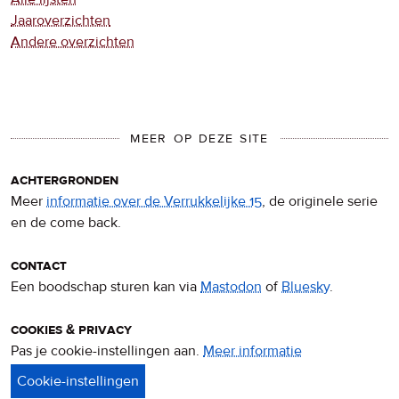
Jaaroverzichten
Andere overzichten
MEER OP DEZE SITE
achtergronden
Meer
informatie over de Verrukkelijke 15
, de originele serie
en de come back.
contact
Een boodschap sturen kan via
Mastodon
of
Bluesky
.
cookies & privacy
Pas je cookie-instellingen aan.
Meer informatie
over
privacy
&