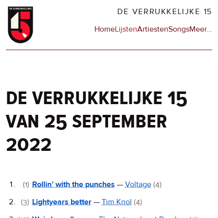
Overslaan
DE VERRUKKELIJKE 15
en
Hoofdnavigatie
Home
Lijsten
Artiesten
Songs
Meer
op
…
naar
de
de
sit
inhoud
en
gaan
op
npo
de verrukkelijke 15
van 25 september
2022
De
(1)
Rollin’ with the punches
—
Voltage
(4)
Verrukkelijke
(3)
Lightyears better
—
Tim Knol
(4)
15