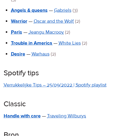
Angels & queens
—
Gabriels
(3)
Warrior
—
Oscar and the Wolf
(2)
Paris
—
Jeangu Macrooy
(2)
Trouble in America
—
White Lies
(2)
Desire
—
Warhaus
(2)
Spotify tips
Verrukkelijke Tips – 25/09/2022 | Spotify playlist
Classic
Handle with care
—
Traveling Wilburys
Bron