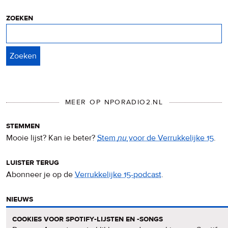
cookies
zoeken
Zoeken
MEER OP NPORADIO2.NL
stemmen
Mooie lijst? Kan ie beter?
Stem
nu
voor de Verrukkelijke 15
.
luister terug
Abonneer je op de
Verrukkelijke 15-podcast
.
nieuws
Het
Verrukkelijke 15-nieuws
op de NPO Radio 2-website.
cookies voor spotify-lijsten en -songs