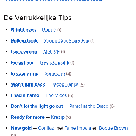
De Verrukkelijke Tips
Bright eyes
—
Rondé
(1)
Rolling back
—
Young Gun Silver Fox
(1)
I was wrong
—
Mell VF
(1)
Forget me
—
Lewis Capaldi
(1)
In your arms
—
Someone
(4)
Won’t turn back
—
Jacob Banks
(5)
I had a name
—
The Vices
(6)
Don’t let the light go out
—
Panic! at the Disco
(6)
Ready for more
—
Krezip
(3)
New gold
—
Gorillaz
met
Tame Impala
en
Bootie Brown
(3)