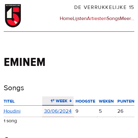
Overslaan
DE VERRUKKELIJKE 15
en
Hoofdnavigatie
Home
Lijsten
Artiesten
Songs
Meer
op
…
naar
de
de
sit
inhoud
en
gaan
op
npo
eminem
Songs
aflopend sorteren
1ᵉ week
titel
hoogste
weken
punten
Houdini
30/06/2024
9
5
26
1 song