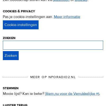
cookies & privacy
Pas je cookie-instellingen aan.
Meer informatie
over
privacy
&
cookies
zoeken
Zoeken
MEER OP NPORADIO2.NL
stemmen
Mooie lijst? Kan ie beter?
Stem
nu
voor de Verrukkelijke 15
.
luister terug