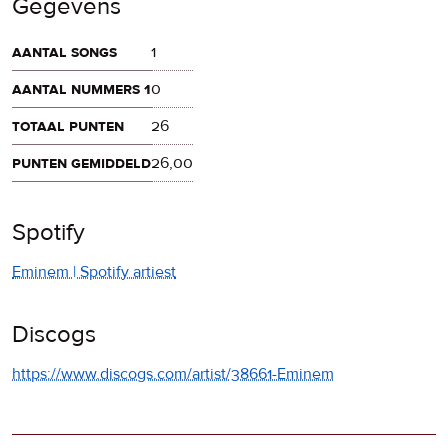
Gegevens
aantal songs
1
aantal nummers 1
0
totaal punten
26
punten gemiddeld
26,00
Spotify
Eminem | Spotify artiest
Discogs
https://www.discogs.com/artist/38661-Eminem