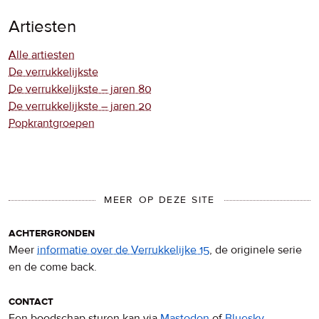
Artiesten
Alle artiesten
De verrukkelijkste
De verrukkelijkste – jaren 80
De verrukkelijkste – jaren 20
Popkrantgroepen
MEER OP DEZE SITE
achtergronden
Meer
informatie over de Verrukkelijke 15
, de originele serie
en de come back.
contact
Een boodschap sturen kan via
Mastodon
of
Bluesky
.