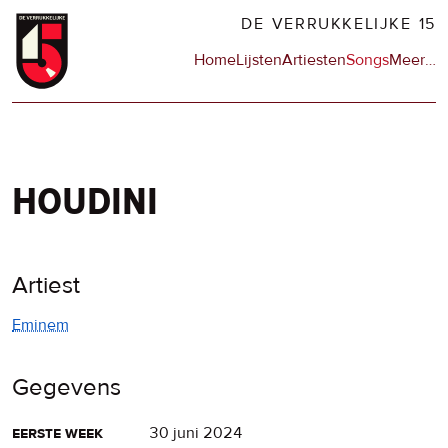
Overslaan
DE VERRUKKELIJKE 15
en
Hoofdnavigatie
Home
Lijsten
Artiesten
Songs
Meer
op
…
naar
de
de
sit
inhoud
en
gaan
op
npo
houdini
Artiest
Eminem
Gegevens
eerste week
30 juni 2024