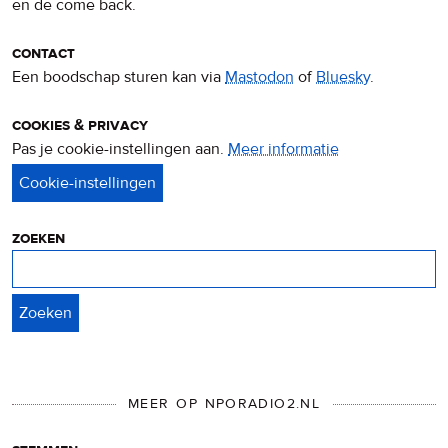
en de come back.
contact
Een boodschap sturen kan via
Mastodon
of
Bluesky
.
cookies & privacy
Pas je cookie-instellingen aan.
Meer informatie
over
privacy
&
cookies
zoeken
Zoeken
MEER OP NPORADIO2.NL