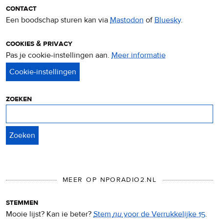
contact
Een boodschap sturen kan via
Mastodon
of
Bluesky
.
cookies & privacy
Pas je cookie-instellingen aan.
Meer informatie
over
privacy
&
cookies
zoeken
Zoeken
MEER OP NPORADIO2.NL
stemmen
Mooie lijst? Kan ie beter?
Stem
nu
voor de Verrukkelijke 15
.