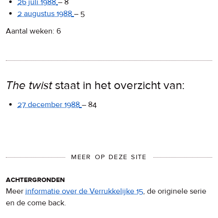
26 juli 1988
–
8
2 augustus 1988
–
5
Aantal weken: 6
The twist
staat in het overzicht van:
27 december 1988
–
84
MEER OP DEZE SITE
achtergronden
Meer
informatie over de Verrukkelijke 15
, de originele serie
en de come back.