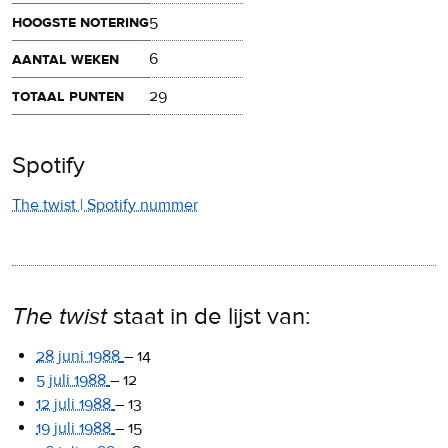
hoogste notering
5
aantal weken
6
totaal punten
29
Spotify
The twist | Spotify nummer
The twist
staat in de lijst van:
28 juni 1988
–
14
5 juli 1988
–
12
12 juli 1988
–
13
19 juli 1988
–
15