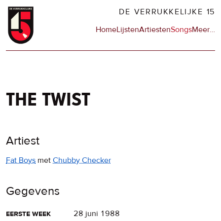
Overslaan
DE VERRUKKELIJKE 15
en
Hoofdnavigatie
Home
Lijsten
Artiesten
Songs
Meer
op
…
naar
de
de
sit
inhoud
en
gaan
op
npo
the twist
Artiest
Fat Boys
met
Chubby Checker
Gegevens
eerste week
28 juni 1988