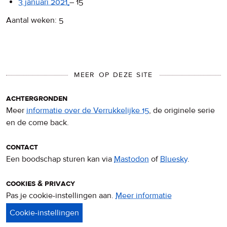
3 januari 2021
–
15
Aantal weken: 5
MEER OP DEZE SITE
achtergronden
Meer
informatie over de Verrukkelijke 15
, de originele serie
en de come back.
contact
Een boodschap sturen kan via
Mastodon
of
Bluesky
.
cookies & privacy
Pas je cookie-instellingen aan.
Meer informatie
over
privacy
&