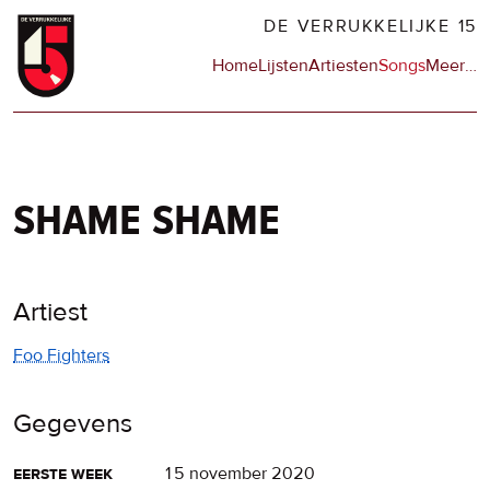
Overslaan
DE VERRUKKELIJKE 15
en
Hoofdnavigatie
Home
Lijsten
Artiesten
Songs
Meer
op
…
naar
de
de
sit
inhoud
en
gaan
op
npo
shame shame
Artiest
Foo Fighters
Gegevens
eerste week
15 november 2020