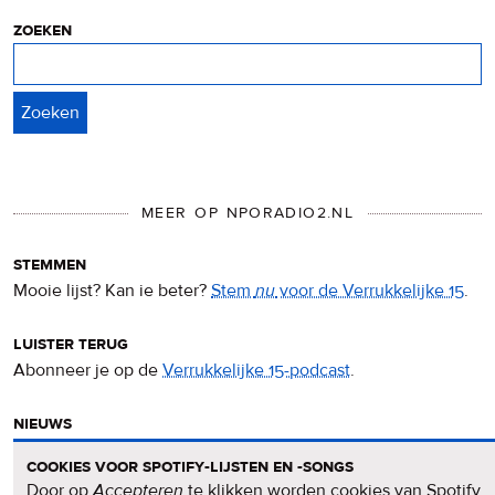
cookies
zoeken
Zoeken
MEER OP NPORADIO2.NL
stemmen
Mooie lijst? Kan ie beter?
Stem
nu
voor de Verrukkelijke 15
.
luister terug
Abonneer je op de
Verrukkelijke 15-podcast
.
nieuws
Het
Verrukkelijke 15-nieuws
op de NPO Radio 2-website.
cookies voor spotify-lijsten en -songs
Door op
Accepteren
te klikken worden cookies van Spotify