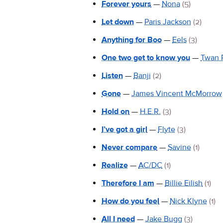
Forever yours
—
Nona
(5)
Let down
—
Paris Jackson
(2)
Anything for Boo
—
Eels
(3)
One two get to know you
—
Twan 
Listen
—
Banji
(2)
Gone
—
James Vincent McMorrow
Hold on
—
H.E.R.
(3)
I’ve got a girl
—
Flyte
(3)
Never compare
—
Savine
(1)
Realize
—
AC/DC
(1)
Therefore I am
—
Billie Eilish
(1)
How do you feel
—
Nick Klyne
(1)
All I need
—
Jake Bugg
(3)