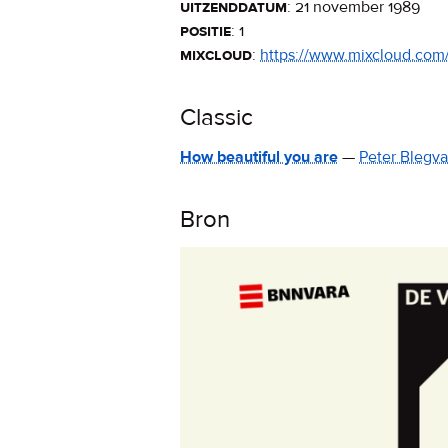
uitzenddatum
:
21 november 1989
positie
: 1
mixcloud
:
https://www.mixcloud.com/
Classic
How beautiful you are
—
Peter Blegv
Bron