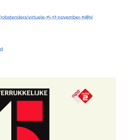
robstenders/virtuele-15-17-november-1989/
ad