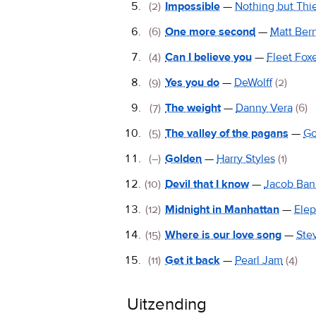
(2)
Impossible
—
Nothing but Thi
(6)
One more second
—
Matt Ber
(4)
Can I believe you
—
Fleet Fox
(9)
Yes you do
—
DeWolff
(2)
(7)
The weight
—
Danny Vera
(6)
(5)
The valley of the pagans
—
Go
(–)
Golden
—
Harry Styles
(1)
(10)
Devil that I know
—
Jacob Ban
(12)
Midnight in Manhattan
—
Elep
(15)
Where is our love song
—
Ste
(11)
Get it back
—
Pearl Jam
(4)
Uitzending