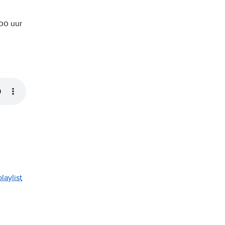
:00
uur
laylist