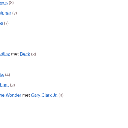
eves
(8)
ninger
(7)
es
(7)
rillaz
met
Beck
(3)
ks
(4)
hant
(3)
vie Wonder
met
Gary Clark Jr.
(3)