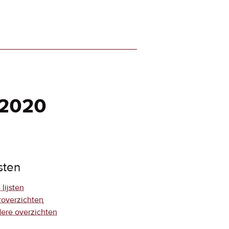
 2020
jsten
 lijsten
roverzichten
ere overzichten