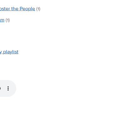
oster the People
(1)
am
(1)
y playlist