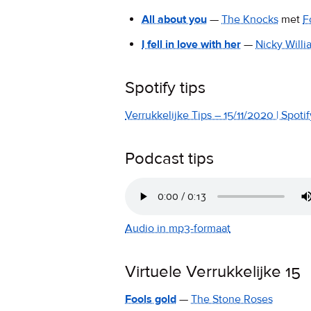
All about you
—
The Knocks
met
F
I fell in love with her
—
Nicky Willi
Spotify tips
Verrukkelijke Tips – 15/11/2020 | Spotif
Podcast tips
Audio in mp3-formaat
Virtuele Verrukkelijke 15
Fools gold
—
The Stone Roses