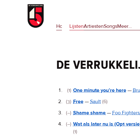
Overslaan
en
Hoofdnavigatie
naar
Home
Lijsten
Artiesten
Songs
Meer
op
…
de
deze
inhoud
site
gaan
en
op
de verrukkeli
npora
De
(1)
One minute you’re here
—
Bru
Verrukkelijke
(3)
Free
—
Sault
(6)
15
(–)
Shame shame
—
Foo Fighters
(–)
Wat als later nu is (Op1 versie
(1)