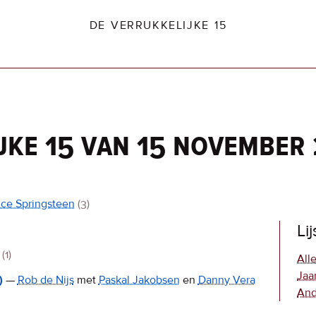
DE VERRUKKELIJKE 15
jke 15 van 15 november
dio2.nl
ce Springsteen
(3)
Li
(1)
Alle
Jaa
)
—
Rob de Nijs
met
Paskal Jakobsen
en
Danny Vera
And