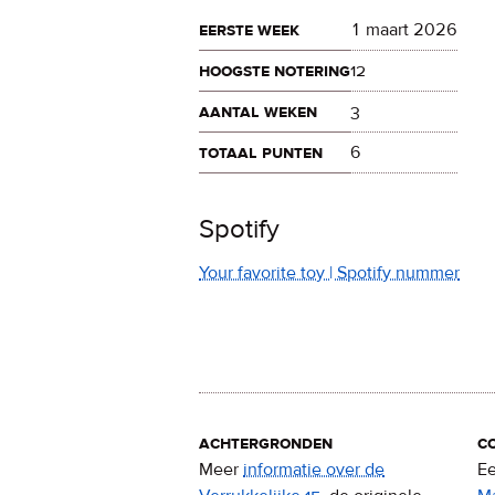
eerste week
1 maart 2026
hoogste notering
12
aantal weken
3
totaal punten
6
Spotify
Your favorite toy | Spotify nummer
achtergronden
c
Meer
informatie over de
Ee