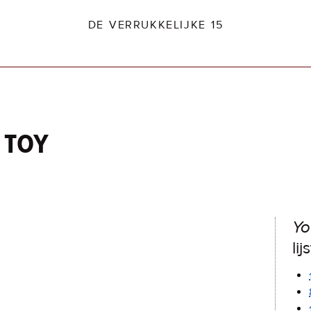
DE VERRUKKELIJKE 15
 toy
dio2.nl
Yo
lij