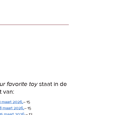
ur favorite toy
staat in de
st van:
1 maart 2026
–
15
8 maart 2026
–
15
15 maart 2026
–
12