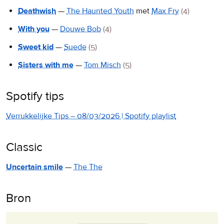
Deathwish
—
The Haunted Youth
met
Max Fry
(4)
With you
—
Douwe Bob
(4)
Sweet kid
—
Suede
(5)
Sisters with me
—
Tom Misch
(5)
Spotify tips
Verrukkelijke Tips – 08/03/2026 | Spotify playlist
Classic
Uncertain smile
—
The The
Bron