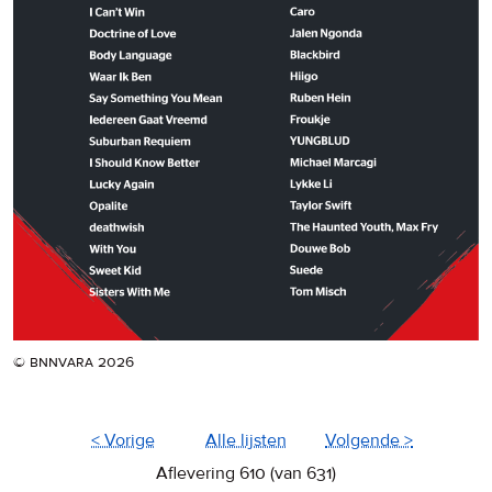
© bnnvara 2026
< Vorige
Alle lijsten
Volgende >
Aflevering 610 (van 631)