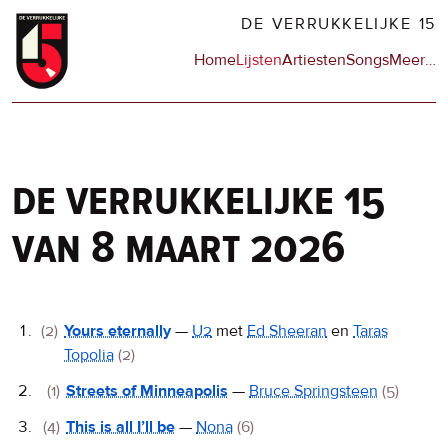
Overslaan
DE VERRUKKELIJKE 15
en
Hoofdnavigatie
Home
Lijsten
Artiesten
Songs
Meer
op
…
naar
de
de
sit
inhoud
en
gaan
op
npo
de verrukkelijke 15
van 8 maart 2026
De
(2)
Yours eternally
—
U2
met
Ed Sheeran
en
Taras
Topolia
(2)
Verrukkelijke
15
(1)
Streets of Minneapolis
—
Bruce Springsteen
(5)
(4)
This is all I’ll be
—
Nona
(6)