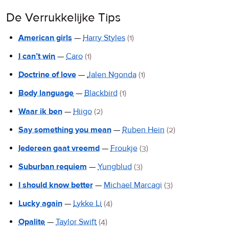
De Verrukkelijke Tips
American girls
—
Harry Styles
(1)
I can’t win
—
Caro
(1)
Doctrine of love
—
Jalen Ngonda
(1)
Body language
—
Blackbird
(1)
Waar ik ben
—
Hiigo
(2)
Say something you mean
—
Ruben Hein
(2)
Iedereen gaat vreemd
—
Froukje
(3)
Suburban requiem
—
Yungblud
(3)
I should know better
—
Michael Marcagi
(3)
Lucky again
—
Lykke Li
(4)
Opalite
—
Taylor Swift
(4)