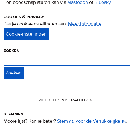
Een boodschap sturen kan via
Mastodon
of
Bluesky
.
cookies & privacy
Pas je cookie-instellingen aan.
Meer informatie
over
privacy
&
cookies
zoeken
Zoeken
MEER OP NPORADIO2.NL
stemmen
Mooie lijst? Kan ie beter?
Stem
nu
voor de Verrukkelijke 15
.