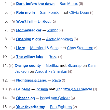
(3)
Dark before the dawn
—
Son Mieux
(6)
(–)
Rein me in
—
Sam Fender
met
Olivia Dean
(1)
(9)
Won’t fall
—
Di-Rect
(2)
(7)
Homewrecker
—
Sombr
(4)
(6)
Opening night
—
Arctic Monkeys
(6)
(–)
Here
—
Mumford & Sons
met
Chris Stapleton
(1)
(5)
The willow lake
—
Reza
(7)
(11)
Orange county
—
Gorillaz
met
Bizarrap
en
Kara
Jackson
en
Anoushka Shankar
(4)
(–)
Nightingale Lane.
—
Raye
(1)
(10)
La perla
—
Rosalía
met
Yahritza y su Esencia
(7)
(8)
Obsession
—
Isabel van Gelder
(5)
(15)
Your favorite toy
—
Foo Fighters
(2)