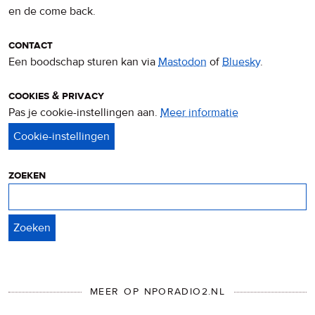
en de come back.
contact
Een boodschap sturen kan via
Mastodon
of
Bluesky
.
cookies & privacy
Pas je cookie-instellingen aan.
Meer informatie
over
privacy
&
cookies
zoeken
Zoeken
MEER OP NPORADIO2.NL