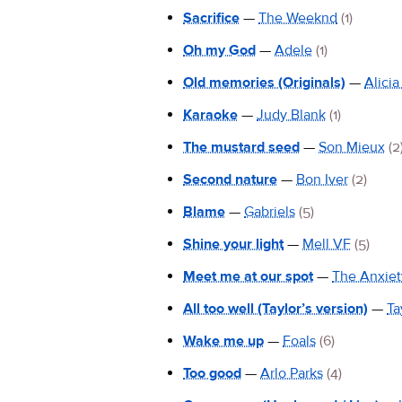
Sacrifice
—
The Weeknd
(1)
Oh my God
—
Adele
(1)
Old memories (Originals)
—
Alicia
Karaoke
—
Judy Blank
(1)
The mustard seed
—
Son Mieux
(2
Second nature
—
Bon Iver
(2)
Blame
—
Gabriels
(5)
Shine your light
—
Mell VF
(5)
Meet me at our spot
—
The Anxiet
All too well (Taylor’s version)
—
Ta
Wake me up
—
Foals
(6)
Too good
—
Arlo Parks
(4)