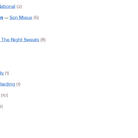
ational
(2)
en
—
Son Mieux
(6)
 & The Night Sweats
(8)
dy
(1)
Harding
(1)
(10)
2)