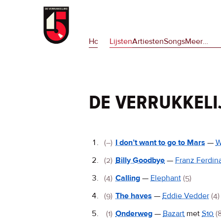
Overslaan
en
Hoofdnavigatie
naar
Home
Lijsten
Artiesten
Songs
Meer
op
…
de
deze
inhoud
site
gaan
en
op
de verrukkeli
npora
De
(–)
I don’t want to go to Mars
—
W
Verrukkelijke
(2)
Billy Goodbye
—
Franz Ferdin
15
(4)
Calling
—
Elephant
(5)
(9)
The haves
—
Eddie Vedder
(4)
(1)
Onderweg
—
Bazart
met
S10
(