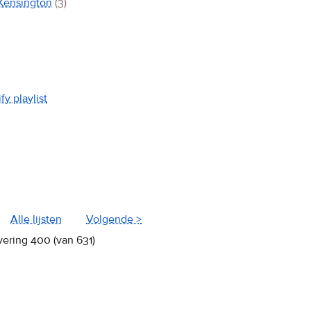
Kensington
(3)
fy playlist
Alle lijsten
Volgende >
vering 400 (van 631)