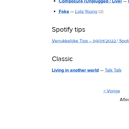
Composure (Unplugged / Live)
—
Fake
—
Lola Young
(2)
Spotify tips
Verrukkelijke Tips – 09/01/2022 | Spoti
Classic
Living in another world
—
Talk Talk
< Vorige
Afle