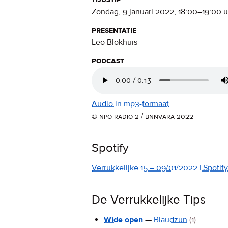
zondag, 9 januari 2022
,
18:00
–
19:00
u
presentatie
Leo Blokhuis
podcast
Audio in mp3-formaat
© npo radio 2 / bnnvara 2022
Spotify
Verrukkelijke 15 – 09/01/2022 | Spotify 
De Verrukkelijke Tips
Wide open
—
Blaudzun
(1)