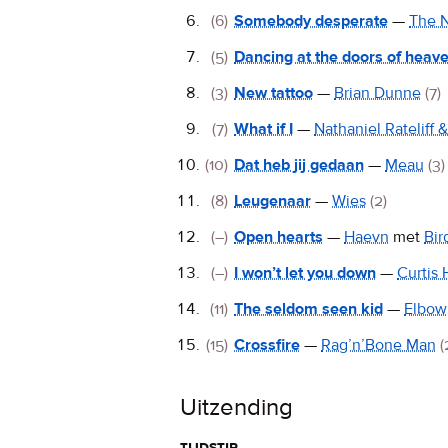
(6)
Somebody desperate
—
The N
(5)
Dancing at the doors of heav
(3)
New tattoo
—
Brian Dunne
(7)
(7)
What if I
—
Nathaniel Rateliff
(10)
Dat heb jij gedaan
—
Meau
(3)
(8)
Leugenaar
—
Wies
(2)
(–)
Open hearts
—
Haevn
met
Bir
(–)
I won’t let you down
—
Curtis 
(11)
The seldom seen kid
—
Elbow
(15)
Crossfire
—
Rag’n’Bone Man
(
Uitzending
tijdstip