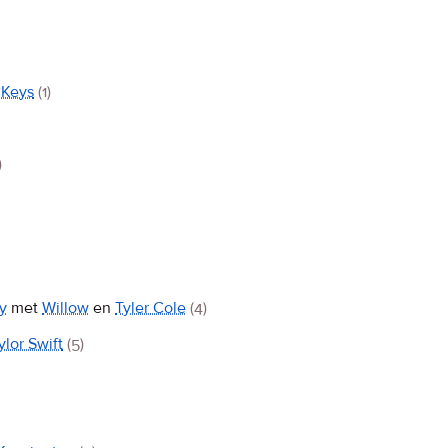
 Keys
(1)
)
y
met
Willow
en
Tyler Cole
(4)
ylor Swift
(5)