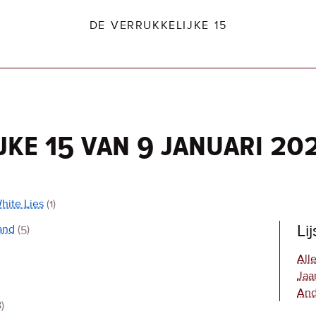
DE VERRUKKELIJKE 15
jke 15 van 9 januari 20
dio2.nl
hite Lies
(1)
Li
and
(5)
Alle
Jaa
And
8)