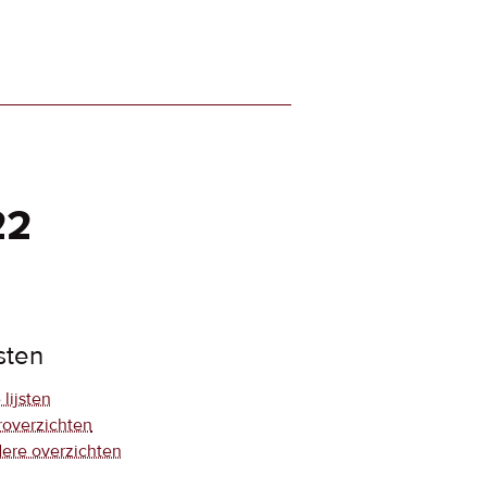
22
jsten
 lijsten
roverzichten
ere overzichten